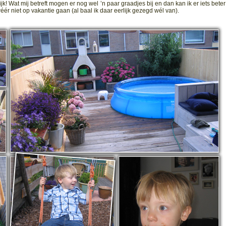
! Wat mij betreft mogen er nog wel ’n paar graadjes bij en dan kan ik er iets bete
 wéér niet op vakantie gaan (al baal ik daar eerlijk gezegd wél van).