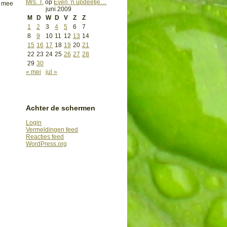
Mrs. T.
op
Even ’n updeetje…
r mee
juni 2009
M
D
W
D
V
Z
Z
1
2
3
4
5
6
7
8
9
10
11
12
13
14
15
16
17
18
19
20
21
22
23
24
25
26
27
28
29
30
« mei
jul »
Achter de schermen
Login
Vermeldingen feed
Reacties feed
WordPress.org