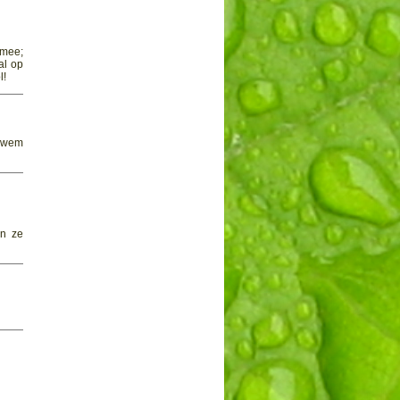
 mee;
al op
l!
 zwem
en ze