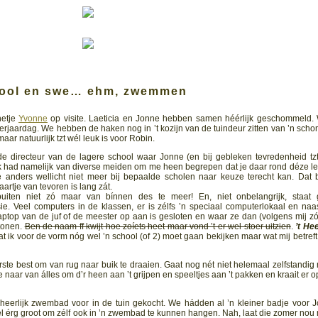
ool en swe… ehm, zwemmen
netje
Yvonne
op visite. Laeticia en Jonne hebben samen héérlijk geschommeld.
verjaardag. We hebben de haken nog in ’t kozijn van de tuindeur zitten van ’n sch
maar natuurlijk tzt wél leuk is voor Robin.
 directeur van de lagere school waar Jonne (en bij gebleken tevredenheid tz
 Ik had namelijk van diverse meiden om me heen begrepen dat je daar rond déze lee
anders wellicht niet meer bij bepaalde scholen naar keuze terecht kan. Dat 
aartje van tevoren is lang zát.
iten niet zó maar van bínnen des te meer! En, niet onbelangrijk, staat
. Veel computers in de klassen, er is zélfs ’n speciaal computerlokaal en naa
ptop van de juf of de meester op aan is gesloten en waar ze dan (volgens mij z
tonen.
Ben de naam ff kwijt hoe zoíets heet maar vond ’t er wel stoer uitzien
.
’t Hee
at ik voor de vorm nóg wel ’n school (of 2) moet gaan bekijken maar wat mij betreft
rste best om van rug naar buik te draaien. Gaat nog nét niet helemaal zelfstandig
 ze naar van álles om d’r heen aan ’t grijpen en speeltjes aan ’t pakken en kraait er o
eerlijk zwembad voor in de tuin gekocht. We hádden al ’n kleiner badje voor 
wel érg groot om zélf ook in ’n zwembad te kunnen hangen. Nah, laat die zomer nou