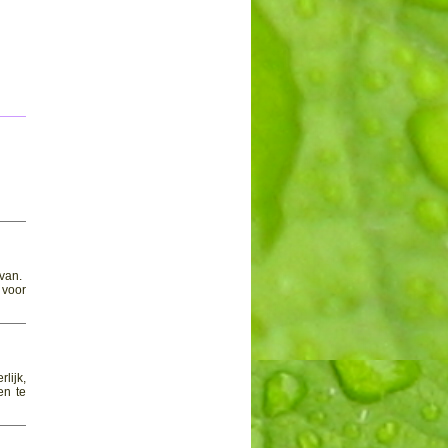
van.
 voor
lijk,
en te