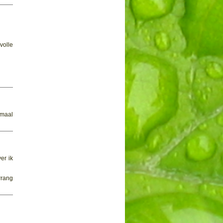
volle
emaal
er ik
rrang