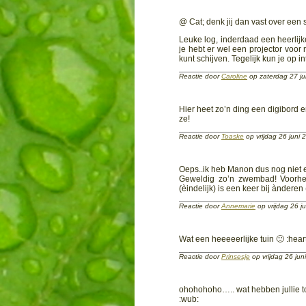
@ Cat; denk jij dan vast over een 
Leuke log, inderdaad een heerlijk
je hebt er wel een projector voor 
kunt schijven. Tegelijk kun je op 
Reactie door
Caroline
op zaterdag 27 j
Hier heet zo’n ding een digibord
ze!
Reactie door
Toaske
op vrijdag 26 juni
Oeps..ik heb Manon dus nog niet 
Geweldig zo’n zwembad! Voorhee
(èindelijk) is een keer bij àndere
Reactie door
Annemarie
op vrijdag 26 
Wat een heeeeerlijke tuin 🙂 :hea
Reactie door
Prinsesje
op vrijdag 26 ju
ohohohoho….. wat hebben jullie to
:wub: