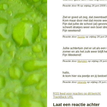
Reactie door Ri op vrijdag 26 juni 2009
Ziet er goed uit zeg, dat zwembad!
Kom maar door met dat mooie wee
Fijn dat jullie de school (al) gev
scheelt strakjes weer een boel str
Fijn weekend!
Reactie door
Saskia
op vrijdag 26 juni
Jullie achtertuin ziet er uit als e
zomer en als het zulk weer blijft he
Fijn Weekend!
Reactie door
Marjolein
op vrijdag 26 ju
hallo,
ik kom hier via peetje en jij bedoe
Reactie door
miranda
op vrijdag 26 jun
RSS feed voor reacties op dit bericht.
TrackBack URL
Laat een reactie achter