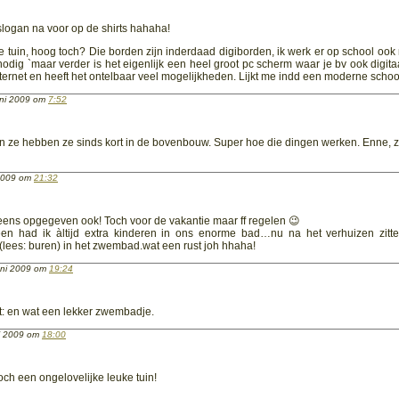
slogan na voor op de shirts hahaha!
e tuin, hoog toch? Die borden zijn inderdaad digiborden, ik werk er op school ook
nodig `maar verder is het eigenlijk een heel groot pc scherm waar je bv ook digita
internet en heeft het ontelbaar veel mogelijkheden. Lijkt me indd een moderne schoo
uni 2009 om
7:52
 en ze hebben ze sinds kort in de bovenbouw. Super hoe die dingen werken. Enne,
 2009 om
21:32
eens opgegeven ook! Toch voor de vakantie maar ff regelen 😉
n had ik àltijd extra kinderen in ons enorme bad…nu na het verhuizen zitt
n (lees: buren) in het zwembad.wat een rust joh hhaha!
juni 2009 om
19:24
rt: en wat een lekker zwembadje.
ni 2009 om
18:00
ch een ongelovelijke leuke tuin!