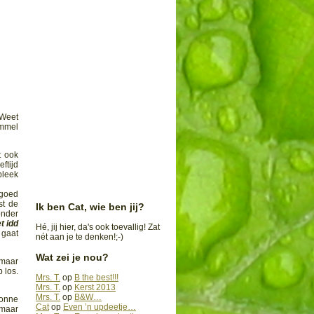
 Weet
ommel
t ook
ftijd
bleek
 goed
st de
Ik ben Cat, wie ben jij?
ónder
t idd
Hé, jij hier, da's ook toevallig! Zat
 gaat
nét aan je te denken!;-)
Wat zei je nou?
 maar
p los.
Mrs. T.
op
B the best!!!
Mrs. T.
op
Kerst 2013
Mrs. T.
op
B&W…
Jonne
Cat
op
Even ’n updeetje…
 maar