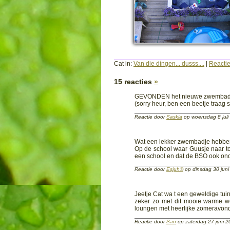
Cat in:
Van die díngen... dusss....
|
Reactie
15 reacties
»
GEVONDEN het nieuwe zwembad
(sorry heur, ben een beetje traag 
Reactie door
Saskia
op woensdag 8 jul
Wat een lekker zwembadje hebben j
Op de school waar Guusje naar to
een school en dat de BSO ook ond
Reactie door
Esjuh©
op dinsdag 30 jun
Jeetje Cat wa t een geweldige tui
zeker zo met dit mooie warme w
loungen met heerlijke zomeravonde
Reactie door
San
op zaterdag 27 juni 