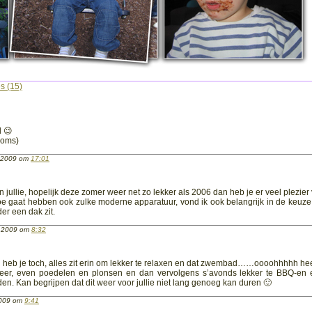
s (15)
 😉
soms)
i 2009 om
17:01
ullie, hopelijk deze zomer weer net zo lekker als 2006 dan heb je er veel plezier 
e gaat hebben ook zulke moderne apparatuur, vond ik ook belangrijk in de keuze
er een dak zit.
i 2009 om
8:32
n heb je toch, alles zit erin om lekker te relaxen en dat zwembad……oooohhhhh heer
eer, even poedelen en plonsen en dan vervolgens s’avonds lekker te BBQ-en 
n. Kan begrijpen dat dit weer voor jullie niet lang genoeg kan duren 🙂
2009 om
9:41