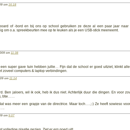
2009 om
16:18
board of -bord en bij ons op school gebruiken ze deze al een paar jaar naar 
dig om o.a. spreekbeurten mee op te leuken als je een USB-stick meeneemt.
 2009 om
11:38
ht een super gave tuin hebben jullie… Fijn dat de school er goed uitziet, klinkt all
met zoveel computers & laptop verbindingen.
2009 om
11:14
d. Ben jaloers, wil ik ook, heb ik dus niet. Achterlijk duur die dingen. En voor zov
ig, btw……
dat was meer een grapje van de directrice. Maar toch…..;-) Ze heeft sowieso voo
…..
009 om
9:07
 volledige plaatje gezien. Ziet er erg goed uit!