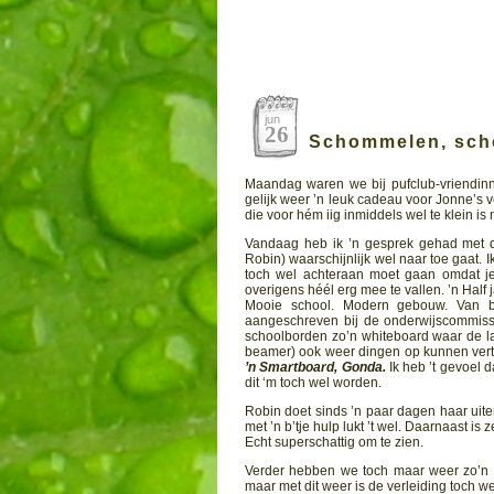
jun
26
Schommelen, sch
Maandag waren we bij pufclub-vriendin
gelijk weer ’n leuk cadeau voor Jonne’s 
die voor hém iig inmiddels wel te klein is 
Vandaag heb ik ’n gesprek gehad met de
Robin) waarschijnlijk wel naar toe gaat.
toch wel achteraan moet gaan omdat je 
overigens héél erg mee te vallen. ’n Half j
Mooie school. Modern gebouw. Van bu
aangeschreven bij de onderwijscommissie
schoolborden zo’n whiteboard waar de la
beamer) ook weer dingen op kunnen ver
’n Smartboard, Gonda.
Ik heb ’t gevoel d
dit ‘m toch wel worden.
Robin doet sinds ’n paar dagen haar uite
met ’n b’tje hulp lukt ’t wel. Daarnaast is
Echt superschattig om te zien.
Verder hebben we toch maar weer zo’n h
maar met dit weer is de verleiding toch 