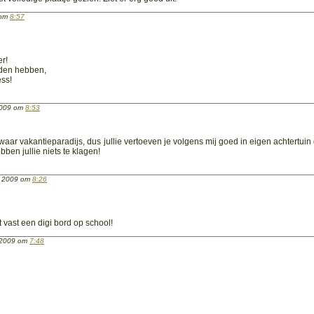
 om
8:57
r!
onden hebben,
ess!
 2009 om
8:53
en waar vakantieparadijs, dus jullie vertoeven je volgens mij goed in eigen achtertuin
bben jullie niets te klagen!
ni 2009 om
8:26
lt vast een digi bord op school!
i 2009 om
7:48