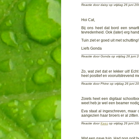
Reactie door daisy op vrijdag 26 juni 
Hoi Cat,
Bij ons heet dat bord een smart
tevredenheid. Ook (later) erg han
Tuin ziet er goed uit met schutting!
Liefs Gonda
Reactie door Gonda op vrijdag 26 juni
Zo, wat ziet dat er lekker uit! Ec
heel positief en vooruitstrevend 
Reactie door Phine op vrijdag 26 juni 
Zoiets heet een digitaal schoolbor
weet heb je wel een beamer nod
Eva staat al ingeschreven, maar 
aangezien haar broers er al zitten
Reactie door
Kees
op vrijdag 26 juni 2
Wat een gave tuin. Had nog ooit het