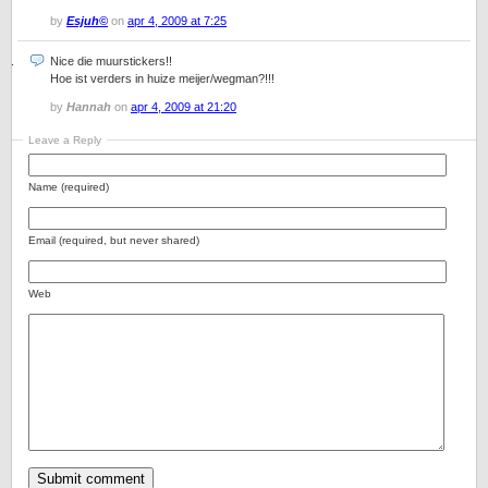
by
Esjuh©
on
apr 4, 2009 at 7:25
Nice die muurstickers!!
Hoe ist verders in huize meijer/wegman?!!!
by
Hannah
on
apr 4, 2009 at 21:20
Leave a Reply
Name (required)
Email (required, but never shared)
Web