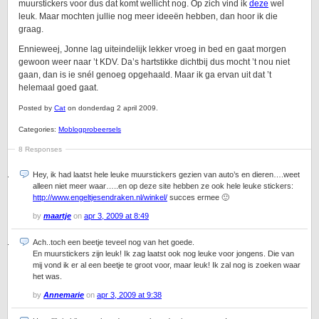
muurstickers voor dus dat komt wellicht nog. Op zich vind ik
deze
wel
leuk. Maar mochten jullie nog meer ideeën hebben, dan hoor ik die
graag.
Ennieweej, Jonne lag uiteindelijk lekker vroeg in bed en gaat morgen
gewoon weer naar ’t KDV. Da’s hartstikke dichtbij dus mocht ’t nou niet
gaan, dan is ie snél genoeg opgehaald. Maar ik ga ervan uit dat ’t
helemaal goed gaat.
Posted by
Cat
on donderdag 2 april 2009.
Categories:
Moblogprobeersels
8 Responses
Hey, ik had laatst hele leuke muurstickers gezien van auto’s en dieren….weet
alleen niet meer waar…..en op deze site hebben ze ook hele leuke stickers:
http://www.engeltjesendraken.nl/winkel/
succes ermee 🙂
by
maartje
on
apr 3, 2009 at 8:49
Ach..toch een beetje teveel nog van het goede.
En muurstickers zijn leuk! Ik zag laatst ook nog leuke voor jongens. Die van
mij vond ik er al een beetje te groot voor, maar leuk! Ik zal nog is zoeken waar
het was.
by
Annemarie
on
apr 3, 2009 at 9:38