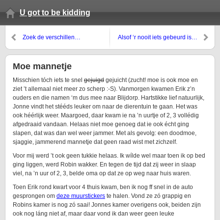
U got to be kidding
Zoek de verschillen…
Alsof ‘r nooit iets gebeurd is…
Moe mannetje
Misschien tóch iets te snel
gejuigd
gejuicht (zucht! moe is ook moe en
ziet ’t allemaal niet meer zo scherp :-S). Vanmorgen kwamen Erik z’n
ouders en die namen ‘m dus mee naar Blijdorp. Hartstikke lief natuurlijk,
Jonne vindt het stééds leuker om naar de dierentuin te gaan. Het was
ook héérlijk weer. Maargoed, daar kwam ie na ’n uurtje of 2, 3 vollédig
afgedraaid vandaan. Helaas niet moe genoeg dat ie ook écht ging
slapen, dat was dan wel weer jammer. Met als gevolg: een doodmoe,
sjaggie, jammerend mannetje dat geen raad wist met zichzelf.
Voor mij werd ’t ook geen tukkie helaas. Ik wílde wel maar toen ik op bed
ging liggen, werd Robin wakker. En tegen de tijd dat zij weer in slaap
viel, na ’n uur of 2, 3, belde oma op dat ze op weg naar huis waren.
Toen Erik rond kwart voor 4 thuis kwam, ben ik nog ff snel in de auto
gesprongen om
deze muurstickers
te halen. Vond ze zó grappig en
Robins kamer is nog zó saai! Jonnes kamer overigens ook, beiden zijn
ook nog láng niet af, maar daar vond ik dan weer geen leuke