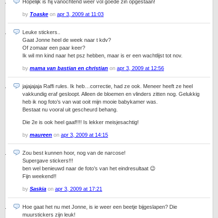
Hopelijk is hij vanochtend weer vol goede zin opgestaan!
by
Toaske
on
apr 3, 2009 at 11:03
Leuke stickers..
Gaat Jonne heel de week naar t kdv?
Of zomaar een paar keer?
Ik wil mn kind naar het psz hebben, maar is er een wachtlijst tot nov.
by
mama van bastian en christian
on
apr 3, 2009 at 12:56
jajajajaja Raffi rules. Ik heb…correctie, had ze ook. Meneer heeft ze heel
vakkundig eraf gesloopt. Alleen de bloemen en vlinders zitten nog. Gelukkig
heb ik nog foto’s van wat ooit mijn mooie babykamer was.
Bestaat nu vooral uit gescheurd behang.
Die 2e is ook heel gaaf!!!! Is lekker meisjesachtig!
by
maureen
on
apr 3, 2009 at 14:15
Zou best kunnen hoor, nog van de narcose!
Supergave stickers!!!
ben wel benieuwd naar de foto’s van het eindresultaat 😉
Fijn weekend!!
by
Saskia
on
apr 3, 2009 at 17:21
Hoe gaat het nu met Jonne, is ie weer een beetje bijgeslapen? Die
muurstickers zijn leuk!