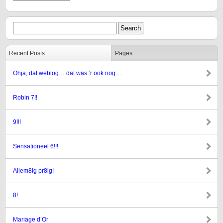
Recent Posts
Pages
Ohja, dat weblog… dat was ‘r ook nog…
Robin 7!!
9!!!
Sensationeel 6!!!
Allem8ig pr8ig!
8!
Mariage d’Or