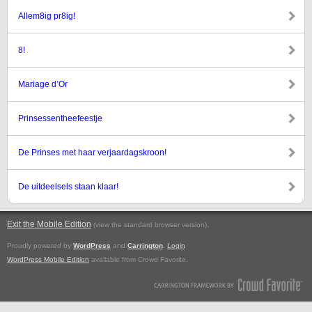
Allem8ig pr8ig!
8!
Mariage d’Or
Prinsessentheefeestje
De Prinses met haar verjaardagskroon!
De uitdeelsels staan klaar!
Exit the Mobile Edition
.
(view the standard browser version)
Proudly powered by
WordPress
and
Carrington
.
Login
WordPress Mobile Edition
available from Crowd Favorite.