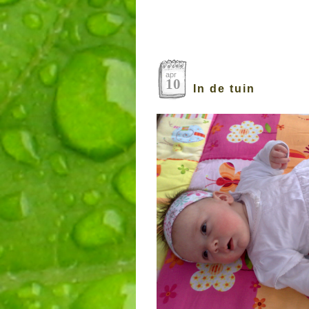
apr
10
In de tuin