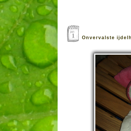
jan
1
Onvervalste ijdel