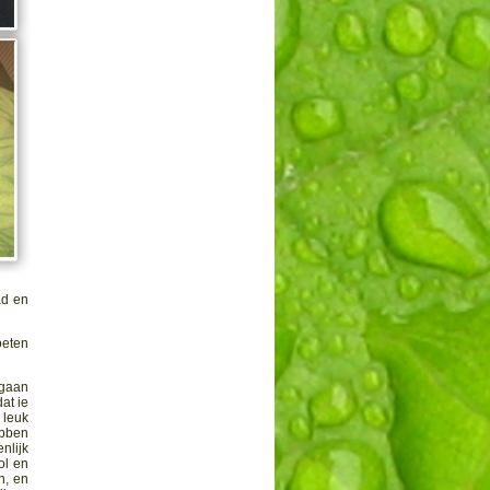
ad en
oeten
 gaan
at ie
 leuk
ebben
nlijk
ol en
n, en