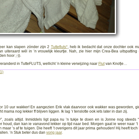
eer kan slapen zónder zijn 2
Tuttefluts*
, heb ik bedacht dat onze dochter ook m
uiteraard wél in ’n vrouwlijk kleurtje. Nah, zie hier mijn Crea-Bea uitspatting 
en hoor ;-)).
eranderd in TutteFLUTS, wellicht ’n kleine verwijzing naar
Flut
van Knofje…
1)
or 10 uur wakker! En aangezien Erik vlak daarvoor ook wakker was geworden, g
 nog lekker ff blijven liggen. Ik lag ‘r tenslotte ook iets later in dan zij.
”, zoals altijd. Inmiddels ligt papa nu ’n tukje te doen en is Jonne nog steeds 
r houd, dan kan ie vanavond lekker op tijd naar bed. Morgen gaat ie weer naar ’t
ar ’s af te tuigen. Die heeft ’t overigens dit jaar prima gehouden! Hij heeft toch 
allen. ’n Stuk beter dus dan
vorig jaar
.