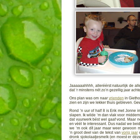
Jaaaaaahhhh, alleréérst natuurlijk de al
dat ‘r minstens nét zo’n gezellig jaar ach
Ons plan was om naar
vrienden
in Gietho
zien en zijn we lekker thuis gebleven. Ge
Rond ’n uur of half 8 is Erik met Jonne 
slapen. Ik wilde ‘m dan vlak voor midde
dat vuurwerk bést wel gaaf vond. Maar n
en véél te interessant. Dus nadat we bei
we ‘m ook dít jaar maar weer gewoon me
‘n groot deel van de tekst van
vorig jaar
o
dronk sjokolaatjesmelk (en moest er déze