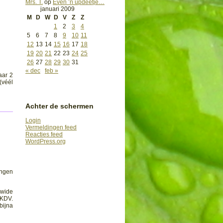
Mrs. T.
op
Even ’n updeetje…
januari 2009
M
D
W
D
V
Z
Z
1
2
3
4
5
6
7
8
9
10
11
12
13
14
15
16
17
18
19
20
21
22
23
24
25
26
27
28
29
30
31
« dec
feb »
aar 2
(véél
Achter de schermen
Login
Vermeldingen feed
Reacties feed
WordPress.org
ingen
“wide
 KDV.
bijna