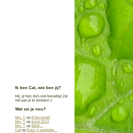
Ik ben Cat, wie ben jij?
Hé, jij hier, da's ook toevallig! Zat
nét aan je te denken!;-)
Wat zei je nou?
Mrs. T.
op
B the best!!!
Mrs. T.
op
Kerst 2013
Mrs. T.
op
B&W…
Cat
op
Even ’n updeetje…