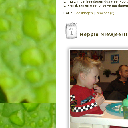
En nu zijn de feestdagen dus weer voorb
Erik en ik samen weer onze verjaardagen. 
Cat in:
Feestdagen
|
Reacties (2)
jan
1
Heppie Niewjeer!!