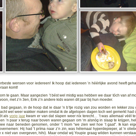
lerbeste wensen voor iedereen! Ik hoop dat iedereen ’n héérlijke avond heeft geh
teraan komt!
orn te gaan. Maar aangezien ’t bést wel mistig was hebben we daar tóch van af m
woon, met z’n 3en, Erik z’n andere kids waren dit jaar bij hun moeder.
in bad gegaan, in de hoop dat ie daar ’n b’tje rozig van zou worden en lekker zou
rnacht wel weer wakker maken omdat ik de afgelopen dagen toch wel gemerkt had d
ét als
vorig jaar
kwam er van dat slapen weer níx terecht… ’t was allemaal véél te
den ’n paar x terug naar boven waren gegaan om ‘m alsnóg in slaap te krijgen, h
e naar beneden genomen, onder ’t mom “we zien wel hoe ’t gaat”. Ik kan eige
vernemen: Hij had ’t príma naar z’n zin, was hélemaal hyperdepieper, at ’n olieb
 x niet van overgeven, hihi). Maar omdat wij Youpie graag wilden kunnen verstaa