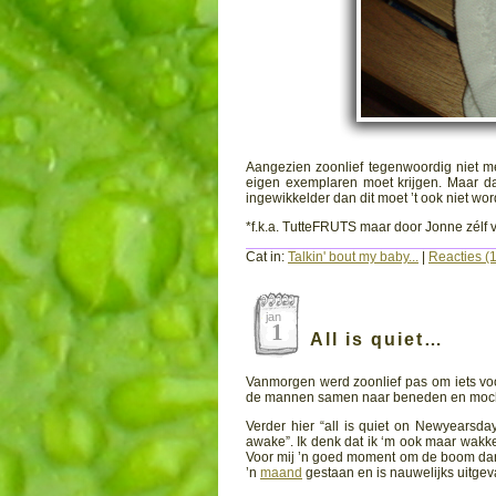
Aangezien zoonlief tegenwoordig niet m
eigen exemplaren moet krijgen. Maar dan 
ingewikkelder dan dit moet ’t ook niet word
*f.k.a. TutteFRUTS maar door Jonne zélf v
Cat in:
Talkin' bout my baby...
|
Reacties (1
jan
1
All is quiet…
Vanmorgen werd zoonlief pas om iets vo
de mannen samen naar beneden en mocht mama
Verder hier “all is quiet on Newyearsday
awake”. Ik denk dat ik ‘m ook maar wakke
Voor mij ’n goed moment om de boom dan ma
’n
maand
gestaan en is nauwelijks uitgev