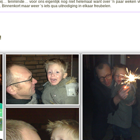
ij… tenminste… voor ons eigenlijk nog niet helemaal want over ’n paar weken v
Binnenkort maar weer ’s iets qua uitnodiging in elkaar freubelen.
!