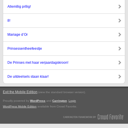
Allem8ig pr8ig!
8!
Mariage d’Or
Prinsessentheefeestje
De Prinses met haar verjaardagskroon!
De uitdeelsels staan klaar!
Exit the Mobile Edition
.
(view the standard browser version)
Proudly powered by
WordPress
and
Carrington
.
Login
WordPress Mobile Edition
available from Crowd Favorite.