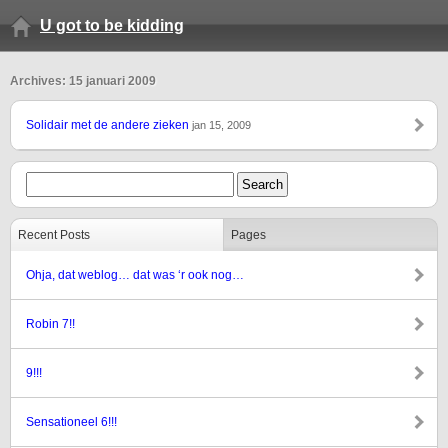
U got to be kidding
Archives: 15 januari 2009
Solidair met de andere zieken
jan 15, 2009
Recent Posts
Pages
Ohja, dat weblog… dat was ‘r ook nog…
Robin 7!!
9!!!
Sensationeel 6!!!