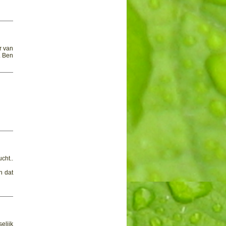
r van
. Ben
cht..
n dat
elijk