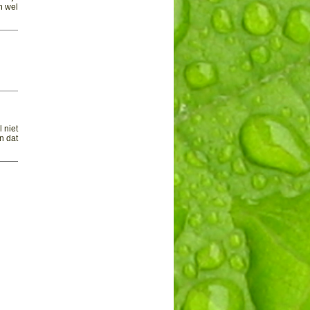
n wel
 niet
n dat