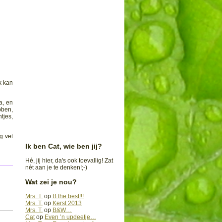
k kan
a, en
bben,
tjes,
g vet
Ik ben Cat, wie ben jij?
Hé, jij hier, da's ook toevallig! Zat
nét aan je te denken!;-)
Wat zei je nou?
Mrs. T.
op
B the best!!!
Mrs. T.
op
Kerst 2013
Mrs. T.
op
B&W…
Cat
op
Even ’n updeetje…