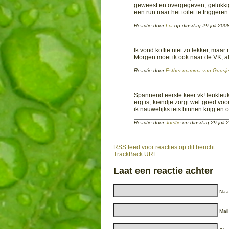
geweest en overgegeven, gelukkig h
een run naar het toilet te triggeren
Reactie door
Lia
op dinsdag 29 juli 20
Ik vond koffie niet zo lekker, maar
Morgen moet ik ook naar de VK, alt
Reactie door
Esther mamma van Guusj
Spannend eerste keer vk! leukleuk.
erg is, kiendje zorgt wel goed voo
ik nauwelijks iets binnen krijg en 
Reactie door
Joeltje
op dinsdag 29 juli
RSS feed voor reacties op dit bericht.
TrackBack URL
Laat een reactie achter
Naam
Mail