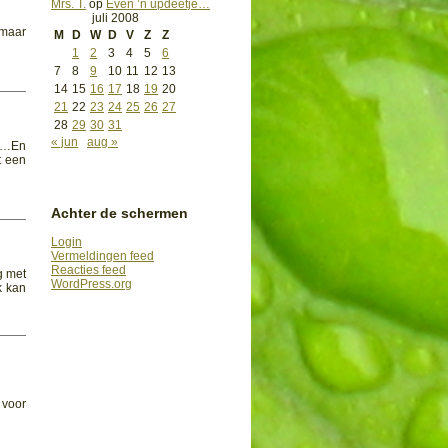
Mrs. T.
op
Even ’n updeetje…
juli 2008
 maar
M
D
W
D
V
Z
Z
1
2
3
4
5
6
7
8
9
10
11
12
13
14
15
16
17
18
19
20
21
22
23
24
25
26
27
28
29
30
31
« jun
aug »
in…En
t een
Achter de schermen
Login
Vermeldingen feed
Reacties feed
g met
WordPress.org
k kan
 voor