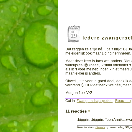
jul
29
Iedere zwangersc
Dat zeggen ze altijd hé… tja ’t blijkt. Bi
me eigenlijk ook maar 1 ding herinneren, d
Maar deze keer is toch wel anders. Niet d
waterijsjes! 😉 (neee, ik stuur vriendlie
als ik ’t voor me heb, hoef ik niet meer!
maar lekker is anders.
Ohwell, ’t is voor ’n goed doel, denk ik 
verbrand 😉 Of ik dat heb? Welnéé, maar s
Morgen 1e x VK!
Cat in:
Zwangerschapsgedoe
|
Reacties (
11 reacties
»
:biggrin: :biggrin: Toen Annika zwa
Reactie door
Dennis
op woensdag 30 ju