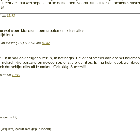
eeft zich dat wel beperkt tot de ochtenden. Vooral Yuri’s luiers ’s ochtends wiste
 😀
08 om
11:53
 nu wel weer. Met eten geen problemen ik lust alles.
ijd leuk.
e
op dinsdag 29 juli 2008 om
10:52
 En ik had ook nergens trek in, in het begin. De vk gaf steeds aan dat het helemaal
r zichzelf..die parasiteren gewoon op ons, die kleintjes. En nu heb ik ook wel dage
ook dat schijnt niks uit te maken. Gelukkig. Succes!!!
 2008 om
10:49
 (verplicht)
 (verplicht) (wordt niet gepubliceerd)