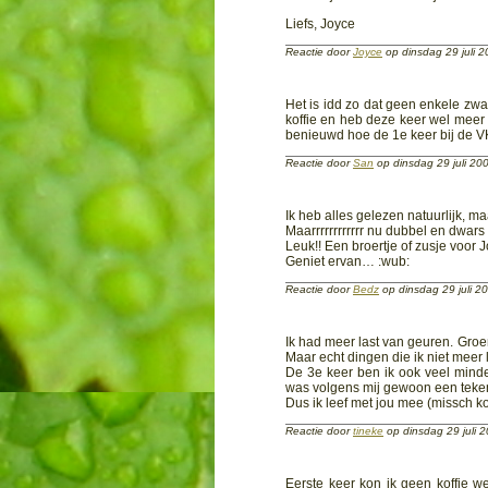
Liefs, Joyce
Reactie door
Joyce
op dinsdag 29 juli 
Het is idd zo dat geen enkele zwa
koffie en heb deze keer wel meer
benieuwd hoe de 1e keer bij de V
Reactie door
San
op dinsdag 29 juli 2
Ik heb alles gelezen natuurlijk, ma
Maarrrrrrrrrrrr nu dubbel en dwar
Leuk!! Een broertje of zusje voor 
Geniet ervan… :wub:
Reactie door
Bedz
op dinsdag 29 juli 
Ik had meer last van geuren. Groen
Maar echt dingen die ik niet meer lu
De 3e keer ben ik ook veel mind
was volgens mij gewoon een teken 
Dus ik leef met jou mee (missch k
Reactie door
tineke
op dinsdag 29 juli
Eerste keer kon ik geen koffie 