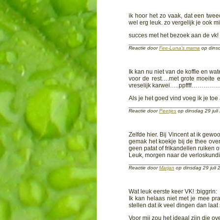
ik hoor het zo vaak, dat een twe
wel erg leuk. zo vergelijk je ook mi
succes met het bezoek aan de vk! 
Reactie door
Fee-Luna's mama
op dinsd
Ik kan nu niet van de koffie en w
voor de rest….met grote moeite e
vreselijk karwei…..ppffff……………
Als je het goed vind voeg ik je t
Reactie door
Peetjes
op dinsdag 29 jul
Zelfde hier. Bij Vincent at ik gew
gemak het koekje bij de thee over 
geen patat of frikandellen ruiken of 
Leuk, morgen naar de verloskundige
Reactie door
Marjan
op dinsdag 29 juli
Wat leuk eerste keer VK! :biggrin:
Ik kan helaas niet met je mee pr
stellen dat ik veel dingen dan laa
Voor mij zou het ideaal zijn die over