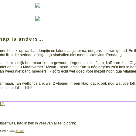
hap is anders…
j Jonne heb ik, op wat bandenpijn en later maagzuur na, nergens last van gehad. En i
at ik in die periode, of eigenlijk sindsdien niet meer lekker vind: Rendang.
at ik misselijk ben maar ik heb gewoon nérgens trek in. Joah, koffie en fruit. Ohj
f ‘r niet op uit ;-)) Maar verder? Mwah…neuh lama! Kan ik nóg ergens zo’n trek in he
 Jah wees niet bang moeders, ik zórg écht wel goed voor mezelf hoor, qua vitamien
dan maar. En wellicht sla ik wel 2 vliegen in één klap: dat ik ook nog wat overtolli
tel nou dát….. hihi!
11)
nger was, had ik trek in veel van alles :biggrin:
li 2008 om
12:42