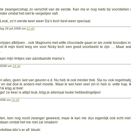
ede zwangercshap zo verschilt van de eerste. Kan me er nog niets bij voorstellen
nder omdat het niet te vergelijen valt.
Leuk, zo’n eerste keer weer Da’s toch best weer speciaal.
ag 29 juli 2008 om
21:40
aterijsjes afblijven…ook Magnums met witte chocolade gaan er als zoete broodjes 
et ik mijn bord leeg om voor Nicky toch een goed voorbeeld te zijn …..Maar wa
.
oe aan mijn linkjes van aanstaande mama’s
i 2008 om
18:34
oon alles, geen last van geuren e.d. Nu heb ik ook minder trek. Sla nu ook regelmati
en dat doe ik anders met moeite. Waar ik wel heel veel zin in heb is: vette hap. I
ik krijg al trek!
! 1e keer is altijd leuk, krijg je allemaal leuke hebbedingetjes!
 2008 om
16:33
aten, ben nog nooit zwanger geweest, maar ik kan me dus eigenlijk ook echt niet
t staan omdat het me niet zal smaken!
tollige kilo’s er af! :blush: