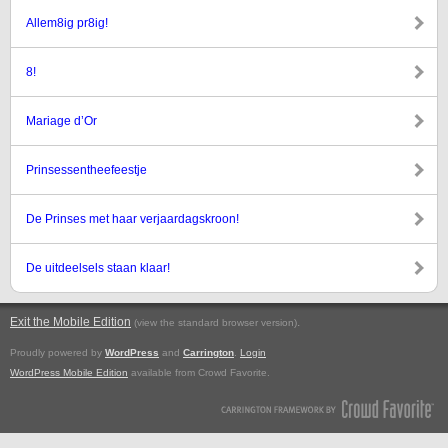
Allem8ig pr8ig!
8!
Mariage d’Or
Prinsessentheefeestje
De Prinses met haar verjaardagskroon!
De uitdeelsels staan klaar!
Exit the Mobile Edition
.
(view the standard browser version)
Proudly powered by
WordPress
and
Carrington
.
Login
WordPress Mobile Edition
available from Crowd Favorite.