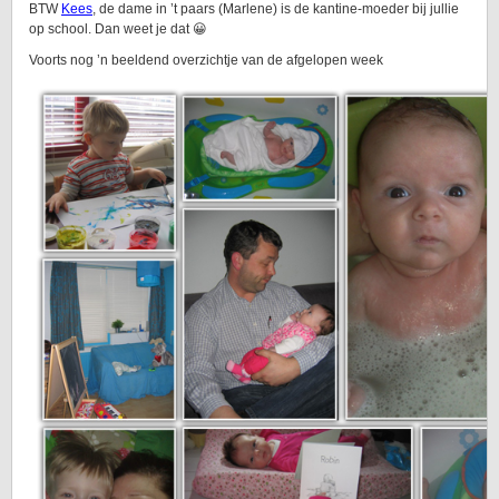
BTW
Kees
, de dame in ’t paars (Marlene) is de kantine-moeder bij jullie
op school. Dan weet je dat 😀
Voorts nog ’n beeldend overzichtje van de afgelopen week