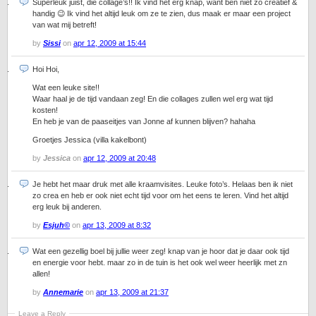
Superleuk juist, die collage’s!! Ik vind het erg knap, want ben niet zo creatief &
handig 😉 Ik vind het altijd leuk om ze te zien, dus maak er maar een project
van wat mij betreft!
by
Sissi
on
apr 12, 2009 at 15:44
Hoi Hoi,
Wat een leuke site!!
Waar haal je de tijd vandaan zeg! En die collages zullen wel erg wat tijd
kosten!
En heb je van de paaseitjes van Jonne af kunnen blijven? hahaha
Groetjes Jessica (villa kakelbont)
by
Jessica
on
apr 12, 2009 at 20:48
Je hebt het maar druk met alle kraamvisites. Leuke foto’s. Helaas ben ik niet
zo crea en heb er ook niet echt tijd voor om het eens te leren. Vind het altijd
erg leuk bij anderen.
by
Esjuh©
on
apr 13, 2009 at 8:32
Wat een gezellig boel bij jullie weer zeg! knap van je hoor dat je daar ook tijd
en energie voor hebt. maar zo in de tuin is het ook wel weer heerlijk met zn
allen!
by
Annemarie
on
apr 13, 2009 at 21:37
Leave a Reply