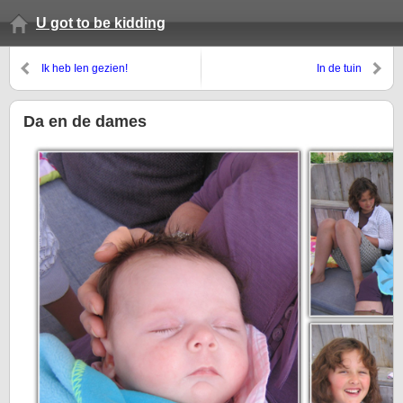
U got to be kidding
Ik heb Ien gezien!
In de tuin
Da en de dames