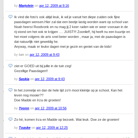
by
Marjolein
on
apr 12, 2009 at 9:16
Ik vind die foto’s ook altijd leuk, ik wil je vanuit het diepe zuiden ook fijne
paasdagen wensen.Hier zal dat een beetje lastig worden want op school van
Noah heerst Roodvonk en nu mag jij 2 keer raden wie er weer vooraan in de
rij stond om het ook te krijgen …. JUIST!!! Zoonlief!, hij heeft nu een kuurtje en
het moet volgens de arts snel beter worden , maar ja, met de paasdagen is
dat natuurlijk niet geweldig he.
Anyway, maak er leuke dagen met je gezin en geniet van de kids!
by
tan
on
apr 12, 2009 at 9:43
ziet er GOED uit bij jullie in de tuin zeg!
Gezellige Paasdagen!!
by
Saskia
on
apr 12, 2009 at 9:43
In het zonnetje en dan de hele tijd zo’n mooi kleintje op je schoot. Kan het
leven nog mooier??
Doe Madde en Irza de groeten!
by
Yvonn
on
apr 12, 2009 at 10:56
Zo hé, komen Irza en Madde op bezoek. Wat leuk. Doe ze de groeten!
by
Toaske
on
apr 12, 2009 at 12:25