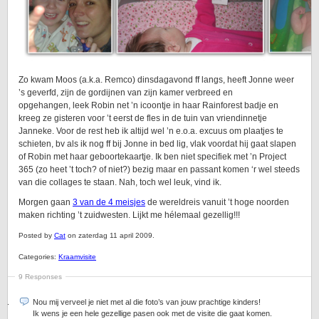
Zo kwam Moos (a.k.a. Remco) dinsdagavond ff langs, heeft Jonne weer
’s geverfd, zijn de gordijnen van zijn kamer verbreed en
opgehangen, leek Robin net ’n icoontje in haar Rainforest badje en
kreeg ze gisteren voor ’t eerst de fles in de tuin van vriendinnetje
Janneke. Voor de rest heb ik altijd wel ’n e.o.a. excuus om plaatjes te
schieten, bv als ik nog ff bij Jonne in bed lig, vlak voordat hij gaat slapen
of Robin met haar geboortekaartje. Ik ben niet specifiek met ’n Project
365 (zo heet ’t toch? of niet?) bezig maar en passant komen ‘r wel steeds
van die collages te staan. Nah, toch wel leuk, vind ik.
Morgen gaan
3 van de 4 meisjes
de wereldreis vanuit ’t hoge noorden
maken richting ’t zuidwesten. Lijkt me hélemaal gezellig!!!
Posted by
Cat
on zaterdag 11 april 2009.
Categories:
Kraamvisite
9 Responses
Nou mij verveel je niet met al die foto’s van jouw prachtige kinders!
Ik wens je een hele gezellige pasen ook met de visite die gaat komen.