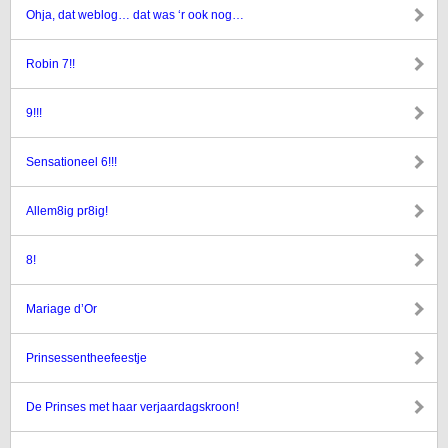
Ohja, dat weblog… dat was ‘r ook nog…
Robin 7!!
9!!!
Sensationeel 6!!!
Allem8ig pr8ig!
8!
Mariage d’Or
Prinsessentheefeestje
De Prinses met haar verjaardagskroon!