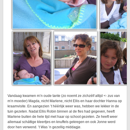
Vandaag kwamen m’n oude tante (zo noemt ze zichzélf altijd <- zus van
m’n moeder) Magda, nicht Marlene, nicht Ellis en haar dochter Hanna op
kraamvisite. En aangezien ’t héérlijk weer was, hebben we lekker in de
tuin gezeten. Nadat Ellis Robin binnen al de fles had gegeven, heeft
Marlene buiten de hele tijd met haar op schoot gezeten. Ze heeft weer
allemaal scháttige kleertjes en knuffels gekregen en ook Jonne werd
door hen verwend. ’t Was ’n gezellig middagje.