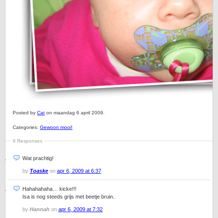
Posted by
Cat
on maandag 6 april 2009.
Categories:
Gewoon mooi!
9 Responses
Wat prachtig!
by
Toaske
on
apr 6, 2009 at 6:37
Hahahahaha… kicke!!!
Isa is nog steeds grijs met beetje bruin..
by
Hannah
on
apr 6, 2009 at 7:32