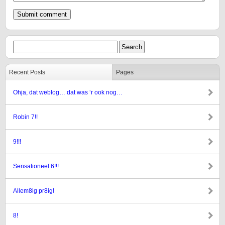
Recent Posts
Pages
Ohja, dat weblog… dat was ‘r ook nog…
Robin 7!!
9!!!
Sensationeel 6!!!
Allem8ig pr8ig!
8!