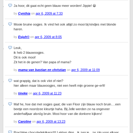
Ja hoor, dit gaat echt geen blauw meer worden! Jippie! 😀
by
Cynthia
on
apr 6, 2009 at 7:33
Mooie bruine oogjes. Ik vind het ook altijd zo mooi bij kindjes met blonde
haren.
by
Esjuh©
on
apr 6, 2009 at 8:05
Leuk,
ik heb 2 blauwoogjes.
Dit is ook mooi!
Zit het in de genen? Van papa of mama?
by
mama van bastian en christian
on
apr 6, 2009 at 11:09
wat grappig, dat is ook vlot of niet?
hier alleen maar blauwoogjes, niet een heeft mijn groene ge-erft!
by
tineke
on
apr 6, 2009 at 11:23
Maf he, hoe dat met oogjes gaat; die van Floor zijn blauw noch bruin….een
beetje een noordzee kleurtje haha. Bij Jelle werden ze na ongeveer
anderhalfjaar alsnóg bruin. Mooi hoor van die donkere kijkers!
by
Caroline
on
apr 6, 2009 at 13:23
Prachtige chocoladekijkers!!!! Lekker ding…ik zeg je…ze zijn voor elkaar