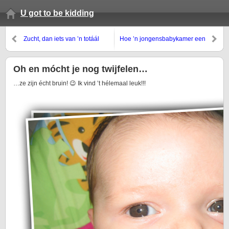
U got to be kidding
Zucht, dan iets van ’n totáál
Hoe ’n jongensbabykamer een
andere orde…
meisjesbabykamer werd…
Oh en mócht je nog twijfelen…
…ze zijn écht bruin! 😉 Ik vind ’t hélemaal leuk!!!