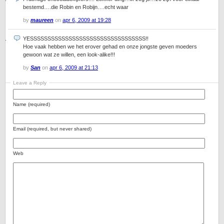
bestemd….die Robin en Robijn….echt waar
by
maureen
on
apr 6, 2009 at 19:28
YESSSSSSSSSSSSSSSSSSSSSSSSSSSSSSSSS!!
Hoe vaak hebben we het erover gehad en onze jongste geven moeders
gewoon wat ze willen, een look-alike!!!
by
San
on
apr 6, 2009 at 21:13
Leave a Reply
Name (required)
Email (required, but never shared)
Web