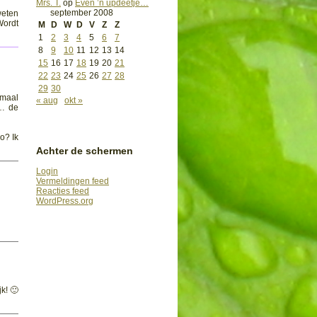
Mrs. T.
op
Even ’n updeetje…
september 2008
 weten
Wordt
M
D
W
D
V
Z
Z
1
2
3
4
5
6
7
8
9
10
11
12
13
14
15
16
17
18
19
20
21
22
23
24
25
26
27
28
29
30
emaal
« aug
okt »
h… de
o? Ik
Achter de schermen
Login
Vermeldingen feed
Reacties feed
WordPress.org
k! 🙂