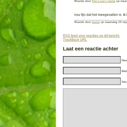
Reactie door
Fee-Luna's mama
op maan
nou fijn dat het meegevallen is. Ik
Reactie door
tineke
op maandag 29 se
RSS feed voor reacties op dit bericht.
TrackBack URL
Laat een reactie achter
Naam
Mail
Site