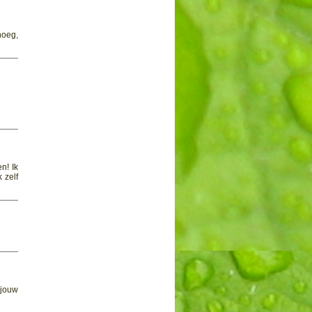
noeg,
n! Ik
 zelf
 jouw