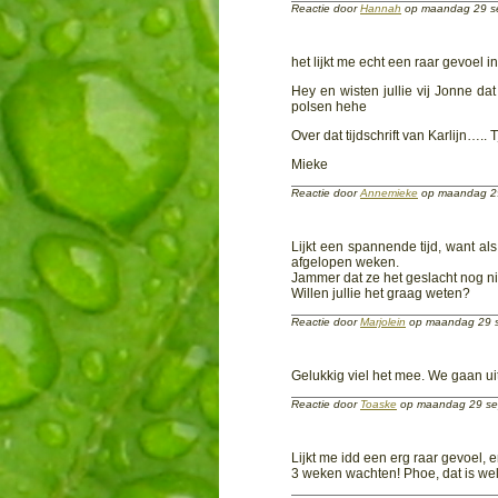
Reactie door
Hannah
op maandag 29 s
het lijkt me echt een raar gevoel 
Hey en wisten jullie vij Jonne da
polsen hehe
Over dat tijdschrift van Karlijn….. T
Mieke
Reactie door
Annemieke
op maandag 2
Lijkt een spannende tijd, want al
afgelopen weken.
Jammer dat ze het geslacht nog ni
Willen jullie het graag weten?
Reactie door
Marjolein
op maandag 29 
Gelukkig viel het mee. We gaan ui
Reactie door
Toaske
op maandag 29 se
Lijkt me idd een erg raar gevoel, e
3 weken wachten! Phoe, dat is wel