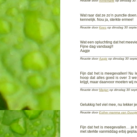
Reactie door
Annemarie
op dinsdag 30
Wat raar dat ze zo’n punctie doe
kennelijk. Nou ja, sterkte ermee!
Reactie door
Kees
op dinsdag 30 sept
Wat een opluchting dat het meev
Fijne dag vandaag!!
Aagje
Reactie door
Aagje
op dinsdag 30 sep
Fijn dat het is meegevallen! Nu 
hoop dat alles goed is over 3 wek
krijgt, maar daarvoor moeten wij 
Reactie door
Marjan
op dinsdag 30 sep
Gelukkig het viel mee, nu lekker j
Reactie door
Esther mamma van Guusj
Fijn dat het is meegevallen… je 
met sterkte vanmiddag erbij gepla