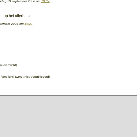
dag 29 september 2008 om
19:37
 hoop het allerbeste!
ptember 2008 om
19:27
 (verplicht)
 (verplicht) (wordt niet gepubliceerd)