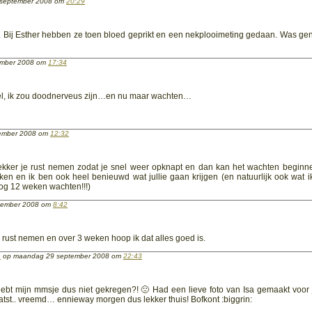
 september 2008 om
20:29
n. Bij Esther hebben ze toen bloed geprikt en een nekplooimeting gedaan. Was ge
ember 2008 om
17:34
iel, ik zou doodnerveus zijn…en nu maar wachten…
tember 2008 om
12:32
lekker je rust nemen zodat je snel weer opknapt en dan kan het wachten beginne
en en ik ben ook heel benieuwd wat jullie gaan krijgen (en natuurlijk ook wat ik
nog 12 weken wachten!!!)
tember 2008 om
8:42
e rust nemen en over 3 weken hoop ik dat alles goed is.
e
op maandag 29 september 2008 om
22:43
hebt mijn mmsje dus niet gekregen?! 🙁 Had een lieve foto van Isa gemaakt voor
atst.. vreemd… ennieway morgen dus lekker thuis! Bofkont :biggrin: