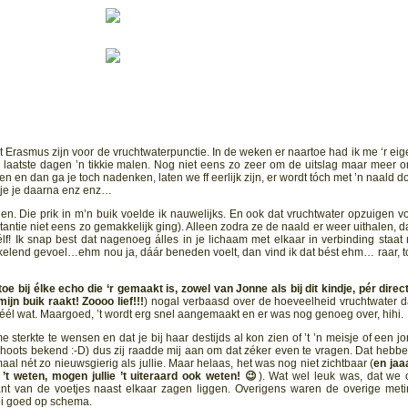
Erasmus zijn voor de vruchtwaterpunctie. In de weken er naartoe had ik me ‘r eige
e laatste dagen ’n tikkie malen. Nog niet eens zo zeer om de uitslag maar meer 
en en dan ga je toch nadenken, laten we ff eerlijk zijn, er wordt tóch met ’n naald do
l je je daarna enz enz…
len. Die prik in m’n buik voelde ik nauwelijks. En ook dat vruchtwater opzuigen vo
instantie niet eens zo gemakkelijk ging). Alleen zodra ze de naald er weer uithalen, d
élf! Ik snap best dat nagenoeg álles in je lichaam met elkaar in verbinding staat
kelend gevoel…ehm nou ja, dáár beneden voelt, dan vind ik dat bést ehm… raar, t
toe bij élke echo die ‘r gemaakt is, zowel van Jonne als bij dit kindje, pér direc
jn buik raakt! Zoooo lief!!!
) nogal verbaasd over de hoeveelheid vruchtwater d
héél wat. Maargoed, ’t wordt erg snel aangemaakt en er was nog genoeg over, hihi.
sterkte te wensen en dat je bij haar destijds al kon zien of ’t ’n meisje of een j
choots bekend :-D) dus zij raadde mij aan om dat zéker even te vragen. Dat hebb
aal nét zo nieuwsgierig als jullie. Maar helaas, het was nog niet zichtbaar (
en jaa
 ’t weten, mogen jullie ’t uiteraard ook weten! 😉
). Wat wel leuk was, dat we 
 van de voetjes naast elkaar zagen liggen. Overigens waren de overige met
ei goed op schema.