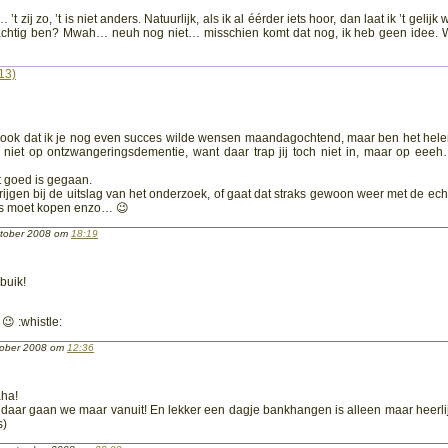
zij zo, ’t is niet anders. Natuurlijk, als ik al éérder iets hoor, dan laat ik ’t gelijk
uwachtig ben? Mwah… neuh nog niet… misschien komt dat nog, ik heb geen idee. 
13)
n ook dat ik je nog even succes wilde wensen maandagochtend, maar ben het hel
r niet op ontzwangeringsdementie, want daar trap jij toch niet in, maar op eee
t goed is gegaan.
rijgen bij de uitslag van het onderzoek, of gaat dat straks gewoon weer met de ech
tjes moet kopen enzo… 😉
tober 2008 om
18:19
buik!
 :whistle:
tober 2008 om
12:36
aha!
, daar gaan we maar vanuit! En lekker een dagje bankhangen is alleen maar heerlij
s)