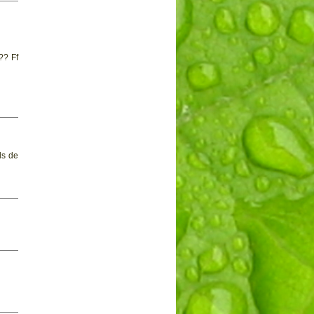
?? Ff
ls de