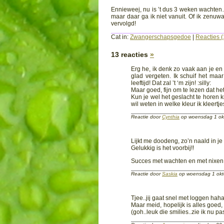
Ennieweej, nu is ’t dus 3 weken wachten… ’t 
maar daar ga ik niet vanuit. Of ik zen
vervolgd!
Cat in:
Zwangerschapsgedoe
|
Reacties (
13 reacties
»
Erg he, ik denk zo vaak aan je e
glad vergeten. Ik schuif het maa
leeftijd! Dat zal ’t ‘m zijn! :silly:
Maar goed, fijn om te lezen dat he
Kun je wel het geslacht te horen k
wil weten in welke kleur ik kleer
Reactie door
Cynthia
op woensdag 1 ok
Lijkt me doodeng, zo’n naald in je 
Gelukkig is het voorbij!!
Succes met wachten en met nixen 
Reactie door
Saskia
op woensdag 1 ok
Tjee..jij gaat snel met loggen hah
Maar meid, hopelijk is alles goed
(goh..leuk die smilies..zie ik nu pa