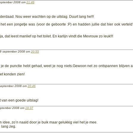
eptember 2008 om
21:46
inderdaad. Nou weer wachten op de uitslag. Duurt lang he!!!
t het een jongetje was (voor de geboorte :P) en hadden jullie dat hier ook verteld
ja, dat leest manlief op het toilet. En karlijn vindt die Mevrouw zo leuk!!!
9 september 2008 om
20:55
s je de punctie hebt gehad, weet je nog niets.Gewoon net zo ontspannen blijven a
et konden zien!
september 2008 om
20:46
t van een goede uitslag!
ptember 2008 om
19:37
n idee, zo’n naald door je buik maar gelukkig viel het je mee.
 lang zeg.