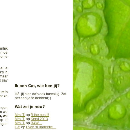
nlijk
om de
or je
el je
a’s ’n
 maar
o say
Ik ben Cat, wie ben jij?
t m’n
Hé, jij hier, da's ook toevallig! Zat
at ze
nét aan je te denken!;-)
Wat zei je nou?
ongen
en we
Mrs. T.
op
B the best!!!
a, we
Mrs. T.
op
Kerst 2013
op ’n
Mrs. T.
op
B&W…
ingen
Cat
op
Even ’n updeetje…