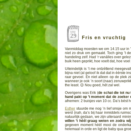
sep
29
Fris en vruchtig
Vanmiddag moesten we om 14.15 uur in ’t 
niet zo druk om gemaakt. Toch ging ’t d
handeling zelf. Had ‘r vanálles over gelez
buik heen geprikt, hoe voelt dat, hoe voe
Uiteindelijk is ’t me ontzéttend meegeval
bijna niet (al geloof ik dat dat in éérste 
raar gevoel. En niet alleen op de plek z
wanneer je ook ’n soort (naar) zenuwprik
the least. 😉 Nou goed, hét zal wel.
Overigens was Erik (
de schat die tot nu 
hand pakt op ’t moment dat de zoeker mi
afnemen: 2 buisjes van 10 cc. Da’s bést 
Esther
stuurde me nog ’n lief smsje om me 
werd (nah, da’s bij haar inmiddels ruims
natuurlijk gedaan, we zijn uiteraard minim
willen ’t héél graag weten en zodra wíj
gegeven moment héél mooi de onderkant
helemaal in orde en ligt de baby qua gro