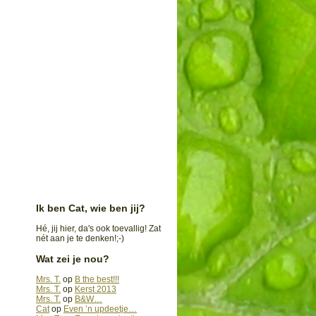
Ik ben Cat, wie ben jij?
Hé, jij hier, da's ook toevallig! Zat
nét aan je te denken!;-)
Wat zei je nou?
Mrs. T.
op
B the best!!!
Mrs. T.
op
Kerst 2013
Mrs. T.
op
B&W…
Cat
op
Even ’n updeetje…