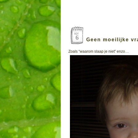
apr
6
Geen moeilijke vra
Zoals “waarom slaap je niet” enzo…