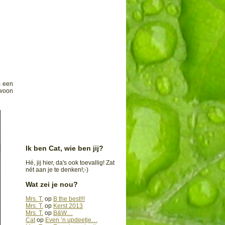
m een
ewoon
Ik ben Cat, wie ben jij?
Hé, jij hier, da's ook toevallig! Zat
nét aan je te denken!;-)
Wat zei je nou?
Mrs. T.
op
B the best!!!
Mrs. T.
op
Kerst 2013
Mrs. T.
op
B&W…
Cat
op
Even ’n updeetje…