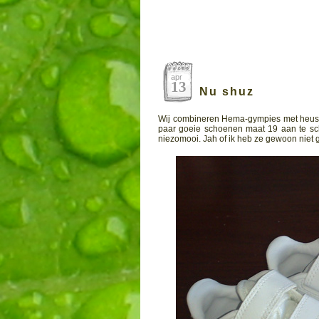
apr
13
Nu shuz
Wij combineren Hema-gympies met heuse Nik
paar goeie schoenen maat 19 aan te sch
niezomooi. Jah of ik heb ze gewoon niet 