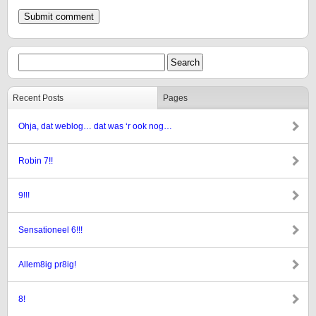
Recent Posts
Pages
Ohja, dat weblog… dat was ‘r ook nog…
Robin 7!!
9!!!
Sensationeel 6!!!
Allem8ig pr8ig!
8!