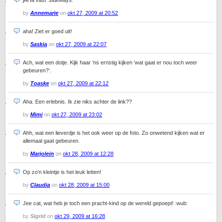
jAHa vast :sideways:
by
Annemarie
on
okt 27, 2009 at 20:52
aha! Ziet er goed uit!
by
Saskia
on
okt 27, 2009 at 22:07
Ach, wat een dotje. Kijk haar ‘ns ernstig kijken ‘wat gaat er nou toch weer
gebeuren?’.
by
Toaske
on
okt 27, 2009 at 22:12
Aha. Een erlebnis. Ik zie niks achter de link??
by
Mimi
on
okt 27, 2009 at 23:02
Ahh, wat een lieverdje is het ook weer op de foto. Zo onwetend kijken wat er
allemaal gaat gebeuren.
by
Marjolein
on
okt 28, 2009 at 12:28
Op zo’n kleintje is het leuk letten!
by
Claudia
on
okt 28, 2009 at 15:00
Jee cat, wat heb je toch een pracht-kind op de wereld gepoept! :wub:
by
Sigrid
on
okt 29, 2009 at 16:28