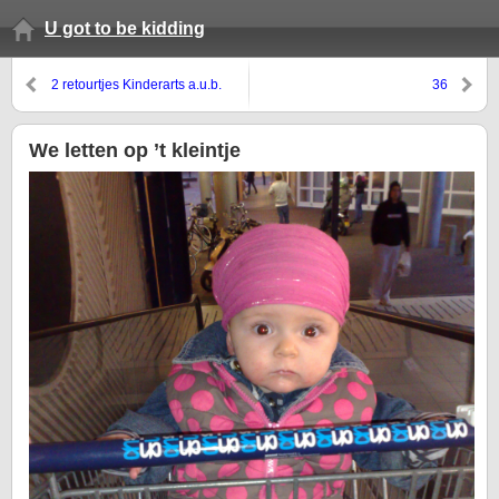
U got to be kidding
2 retourtjes Kinderarts a.u.b.
36
We letten op ’t kleintje