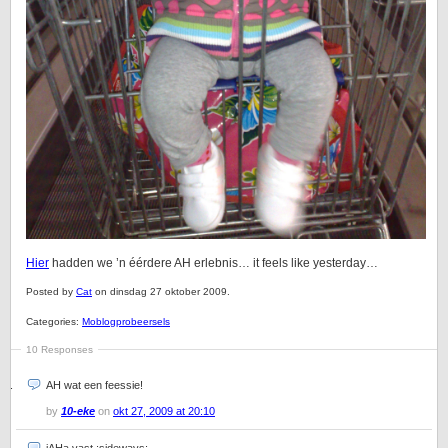
Hier
hadden we ’n éérdere AH erlebnis… it feels like yesterday…
Posted by
Cat
on dinsdag 27 oktober 2009.
Categories:
Moblogprobeersels
10 Responses
AH wat een feessie!
by
10-eke
on
okt 27, 2009 at 20:10