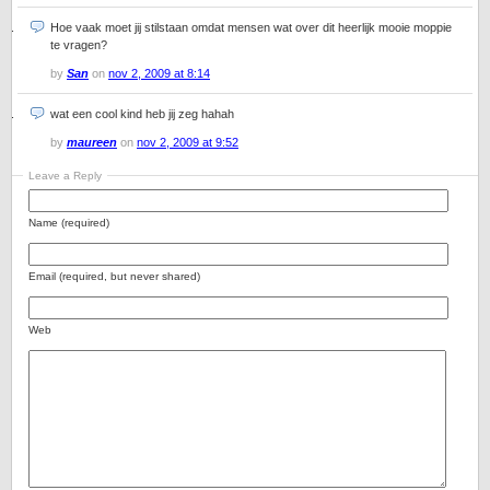
Hoe vaak moet jij stilstaan omdat mensen wat over dit heerlijk mooie moppie
te vragen?
by
San
on
nov 2, 2009 at 8:14
wat een cool kind heb jij zeg hahah
by
maureen
on
nov 2, 2009 at 9:52
Leave a Reply
Name (required)
Email (required, but never shared)
Web