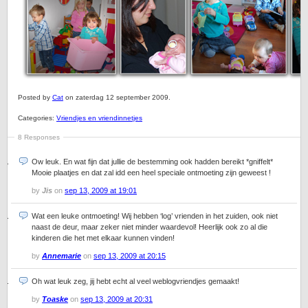
Posted by
Cat
on zaterdag 12 september 2009.
Categories:
Vriendjes en vriendinnetjes
8 Responses
Ow leuk. En wat fijn dat jullie de bestemming ook hadden bereikt *gniffelt*
Mooie plaatjes en dat zal idd een heel speciale ontmoeting zijn geweest !
by
Jis
on
sep 13, 2009 at 19:01
Wat een leuke ontmoeting! Wij hebben ‘log’ vrienden in het zuiden, ook niet
naast de deur, maar zeker niet minder waardevol! Heerlijk ook zo al die
kinderen die het met elkaar kunnen vinden!
by
Annemarie
on
sep 13, 2009 at 20:15
Oh wat leuk zeg, jij hebt echt al veel weblogvriendjes gemaakt!
by
Toaske
on
sep 13, 2009 at 20:31