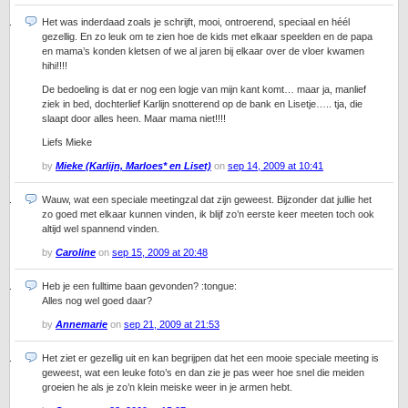
Het was inderdaad zoals je schrijft, mooi, ontroerend, speciaal en héél
gezellig. En zo leuk om te zien hoe de kids met elkaar speelden en de papa
en mama’s konden kletsen of we al jaren bij elkaar over de vloer kwamen
hihi!!!!
De bedoeling is dat er nog een logje van mijn kant komt… maar ja, manlief
ziek in bed, dochterlief Karlijn snotterend op de bank en Lisetje….. tja, die
slaapt door alles heen. Maar mama niet!!!!
Liefs Mieke
by
Mieke (Karlijn, Marloes* en Liset)
on
sep 14, 2009 at 10:41
Wauw, wat een speciale meetingzal dat zijn geweest. Bijzonder dat jullie het
zo goed met elkaar kunnen vinden, ik blijf zo’n eerste keer meeten toch ook
altijd wel spannend vinden.
by
Caroline
on
sep 15, 2009 at 20:48
Heb je een fulltime baan gevonden? :tongue:
Alles nog wel goed daar?
by
Annemarie
on
sep 21, 2009 at 21:53
Het ziet er gezellig uit en kan begrijpen dat het een mooie speciale meeting is
geweest, wat een leuke foto’s en dan zie je pas weer hoe snel die meiden
groeien he als je zo’n klein meiske weer in je armen hebt.