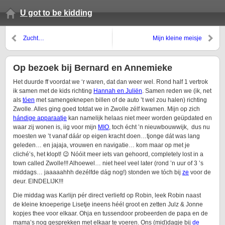
U got to be kidding
Zucht…
Mijn kleine meisje
Op bezoek bij Bernard en Annemieke
Het duurde ff voordat we ‘r waren, dat dan weer wel. Rond half 1 vertrok
ik samen met de kids richting
Hannah en Juliën
. Samen reden we (ik, net
als
tóen
met samengeknepen billen of de auto ’t wel zou halen) richting
Zwolle. Alles ging goed totdat we in Zwolle zélf kwamen. Mijn op zich
hándige apparaatje
kan namelijk helaas niet meer worden geüpdated en
waar zij wonen is, iig voor mijn
MIO
, toch écht ’n nieuwbouwwijk, dus nu
moesten we ’t vanaf dáár op eigen kracht doen…tjonge dát was lang
geleden… en jajaja, vrouwen en navigatie… kom maar op met je
cliché’s, het klopt! 😉 Nóóit meer iets van gehoord, completely lost in a
town called Zwolle!!! Alhoewel… niet heel veel later (rond ’n uur of 3 ’s
middags… jaaaaahhh dezélfde dág nog!) stonden we tóch bij
ze
voor de
deur. EINDELIJK!!!
Die middag was Karlijn pér direct verliefd op Robin, leek Robin naast
de kleine knoeperige Lisetje ineens héél groot en zetten Julz & Jonne
kopjes thee voor elkaar. Ohja en tussendoor probeerden de papa en de
mama’s nog gesprekken met elkaar te voeren. Ons (mid)dagje bij
de