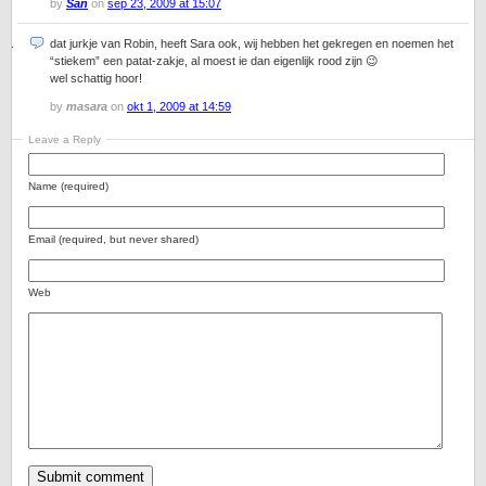
by
San
on
sep 23, 2009 at 15:07
dat jurkje van Robin, heeft Sara ook, wij hebben het gekregen en noemen het
“stiekem” een patat-zakje, al moest ie dan eigenlijk rood zijn 😉
wel schattig hoor!
by
masara
on
okt 1, 2009 at 14:59
Leave a Reply
Name (required)
Email (required, but never shared)
Web