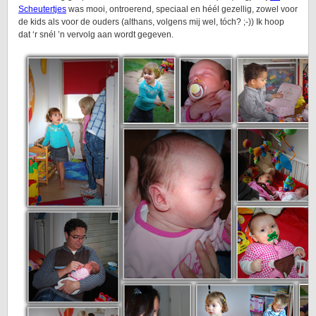
Scheutertjes
was mooi, ontroerend, speciaal en héél gezellig, zowel voor
de kids als voor de ouders (althans, volgens mij wel, tóch? ;-)) Ik hoop
dat ‘r snél ’n vervolg aan wordt gegeven.