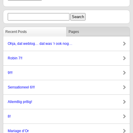
Recent Posts
Pages
Ohja, dat weblog… dat was ‘r ook nog…
Robin 7!!
9!!!
Sensationeel 6!!!
Allem8ig pr8ig!
8!
Mariage d’Or