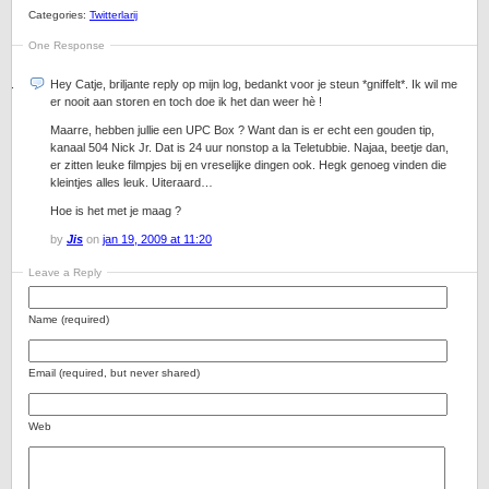
Categories:
Twitterlarij
One Response
Hey Catje, briljante reply op mijn log, bedankt voor je steun *gniffelt*. Ik wil me
er nooit aan storen en toch doe ik het dan weer hè !
Maarre, hebben jullie een UPC Box ? Want dan is er echt een gouden tip,
kanaal 504 Nick Jr. Dat is 24 uur nonstop a la Teletubbie. Najaa, beetje dan,
er zitten leuke filmpjes bij en vreselijke dingen ook. Hegk genoeg vinden die
kleintjes alles leuk. Uiteraard…
Hoe is het met je maag ?
by
Jis
on
jan 19, 2009 at 11:20
Leave a Reply
Name (required)
Email (required, but never shared)
Web