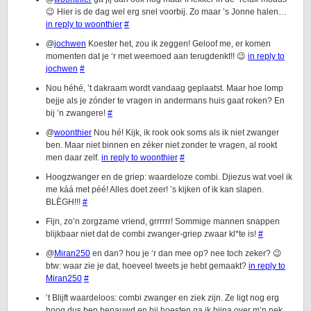
😉 Hier is de dag wel erg snel voorbij. Zo maar ’s Jonne halen…
in reply to woonthier
#
@
jochwen
Koester het, zou ik zeggen! Geloof me, er komen
momenten dat je ‘r met weemoed aan terugdenkt!! 😉
in reply to
jochwen
#
Nou héhé, ’t dakraam wordt vandaag geplaatst. Maar hoe lomp
bejje als je zónder te vragen in andermans huis gaat roken? En
bij ’n zwangere!
#
@
woonthier
Nou hé! Kijk, ik rook ook soms als ik niet zwanger
ben. Maar niet binnen en zéker niet zonder te vragen, al rookt
men daar zelf.
in reply to woonthier
#
Hoogzwanger en de griep: waardeloze combi. Djiezus wat voel ik
me káá met péé! Alles doet zeer! ’s kijken of ik kan slapen.
BLÈGH!!!
#
Fijn, zo’n zorgzame vriend, grrrrrr! Sommige mannen snappen
blijkbaar niet dat de combi zwanger-griep zwaar kl*te is!
#
@
Miran250
en dan? hou je ‘r dan mee op? nee toch zeker? 😉
btw: waar zie je dat, hoeveel tweets je hebt gemaakt?
in reply to
Miran250
#
’t Blijft waardeloos: combi zwanger en ziek zijn. Ze ligt nog erg
hoog dus ben benauwd en bij hoesten ga ik bijna over m’n nek