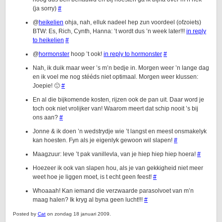
(ja sorry)
#
@
heikelien
ohja, nah, elluk nadeel hep zun voordeel (ofzoiets)
BTW: Es, Rich, Cynth, Hanna: ’t wordt dus ’n week later!!!
in reply
to heikelien
#
@
hormonster
hoop ’t ook!
in reply to hormonster
#
Nah, ik duik maar weer ’s m’n bedje in. Morgen weer ’n lange dag
en ik voel me nog stééds niet optimaal. Morgen weer klussen:
Joepie! 🙁
#
En al die bijkomende kosten, rijzen ook de pan uit. Daar word je
toch ook niet vrolijker van! Waarom meert dat schip nooit ’s bij
ons aan?
#
Jonne & ik doen ’n wedstrydje wie ’t langst en meest onsmakelyk
kan hoesten. Fyn als je eigenlyk gewoon wil slapen!
#
Maagzuur: leve ’t pak vanillevla, van je hiep hiep hiep hoera!
#
Hoezeer ik ook van slapen hou, als je van gekkigheid niet meer
weet hoe je liggen moet, is t echt geen feest!
#
Whoaaah! Kan iemand die verzwaarde parasolvoet van m’n
maag halen? Ik kryg al byna geen lucht!!!
#
Posted by
Cat
on zondag 18 januari 2009.