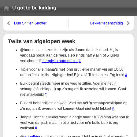
U got to be kidding
Duo Snif en Snotter
Lekker tegenstrijdig
Twits van afgelopen week
@hormonster: ’t zou leuk zijn als Jonne dat ook deed. Hij is
vandaag nogal aan de rees. Heb sinds half 9 al 4 of 5 luiers
verschoond!
in reply to hormonster
#
Tipje voor alle mama’s met jong grut: elke ma t/m vrij om 10:50
uur op Jetix: In the Nightgarden! Btje a là Teletubbies. Erg leuk!
#
Buik begint stééds meer in de weg te zitten. Voel me nét ’n
schaap (of schildpad) op z’n rug als ik overeind wil komen. Gaat
niet makkelijk!
#
Buik zit behoorlijk in de weg. Voel me nét ’n schaap/schildpad op
z’n rug als ik overeind wil komen! Gaat niet echt lekker!
#
Joepie! Jonne is lekker weer ’n dagje naar ’t KDV! Mán wat hou ik
veel van dat joch maar ’n btje rust voor m’n bolle buik is erg
welkom!
#
@
woonthier
ga jij dan ook nog maar ff lekker in de “relax-modus”