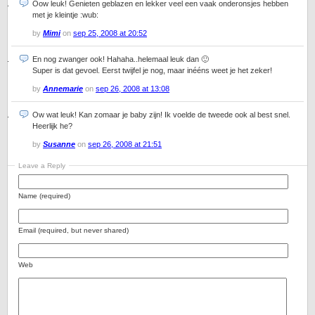
Oow leuk! Genieten geblazen en lekker veel een vaak onderonsjes hebben
met je kleintje :wub:
by
Mimi
on
sep 25, 2008 at 20:52
En nog zwanger ook! Hahaha..helemaal leuk dan 🙂
Super is dat gevoel. Eerst twijfel je nog, maar inééns weet je het zeker!
by
Annemarie
on
sep 26, 2008 at 13:08
Ow wat leuk! Kan zomaar je baby zijn! Ik voelde de tweede ook al best snel.
Heerlijk he?
by
Susanne
on
sep 26, 2008 at 21:51
Leave a Reply
Name (required)
Email (required, but never shared)
Web