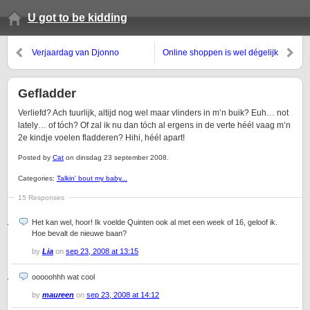
U got to be kidding
Verjaardag van Djonno
Online shoppen is wel dégelijk
het proberen waard!
Gefladder
Verliefd? Ach tuurlijk, altijd nog wel maar vlinders in m’n buik? Euh… not
lately… of tóch? Of zal ik nu dan tóch al ergens in de verte héél vaag m’n
2e kindje voelen fladderen? Hihi, héél apart!
Posted by
Cat
on dinsdag 23 september 2008.
Categories:
Talkin' bout my baby...
15 Responses
Het kan wel, hoor! Ik voelde Quinten ook al met een week of 16, geloof ik.
Hoe bevalt de nieuwe baan?
by
Lia
on
sep 23, 2008 at 13:15
ooooohhh wat cool
by
maureen
on
sep 23, 2008 at 14:12