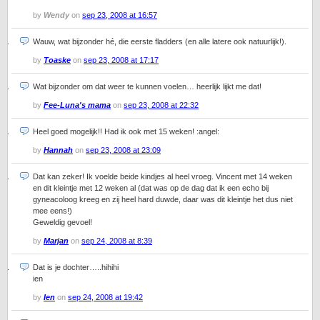
by
Wendy
on
sep 23, 2008 at 16:57
Wauw, wat bijzonder hé, die eerste fladders (en alle latere ook natuurlijk!).
by
Toaske
on
sep 23, 2008 at 17:17
Wat bijzonder om dat weer te kunnen voelen… heerlijk lijkt me dat!
by
Fee-Luna's mama
on
sep 23, 2008 at 22:32
Heel goed mogelijk!! Had ik ook met 15 weken! :angel:
by
Hannah
on
sep 23, 2008 at 23:09
Dat kan zeker! Ik voelde beide kindjes al heel vroeg. Vincent met 14 weken
en dit kleintje met 12 weken al (dat was op de dag dat ik een echo bij
gyneacoloog kreeg en zij heel hard duwde, daar was dit kleintje het dus niet
mee eens!)
Geweldig gevoel!
by
Marjan
on
sep 24, 2008 at 8:39
Dat is je dochter…..hihihi
ien
by
Ien
on
sep 24, 2008 at 19:42