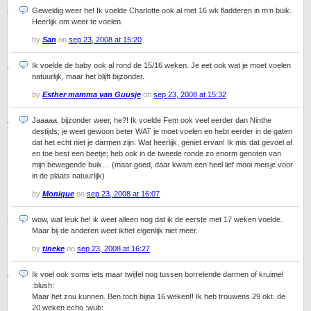
Geweldig weer he! Ik voelde Charlotte ook al met 16 wk fladderen in m’n buik.
Heerlijk om weer te voelen.
by
San
on
sep 23, 2008 at 15:20
Ik voelde de baby ook al rond de 15/16 weken. Je eet ook wat je moet voelen
natuurlijk, maar het blijft bijzonder.
by
Esther mamma van Guusje
on
sep 23, 2008 at 15:32
Jaaaaa, bijzonder weer, he?! Ik voelde Fem ook veel eerder dan Ninthe
destijds; je weet gewoon beter WAT je moet voelen en hebt eerder in de gaten
dat het echt niet je darmen zijn. Wat heerlijk, geniet ervan! Ik mis dat gevoel af
en toe best een beetje; heb ook in de tweede ronde zo enorm genoten van
mijn bewegende buik… (maar goed, daar kwam een heel lief mooi meisje voor
in de plaats natuurlijk)
by
Monique
on
sep 23, 2008 at 16:07
wow, wat leuk he! ik weet alleen nog dat ik de eerste met 17 weken voelde.
Maar bij de anderen weet ikhet eigenlijk niet meer.
by
tineke
on
sep 23, 2008 at 16:27
Ik voel ook soms iets maar twijfel nog tussen borrelende darmen of kruimel
:blush:
Maar het zou kunnen. Ben toch bijna 16 weken!! Ik heb trouwens 29 okt. de
20 weken echo :wub: