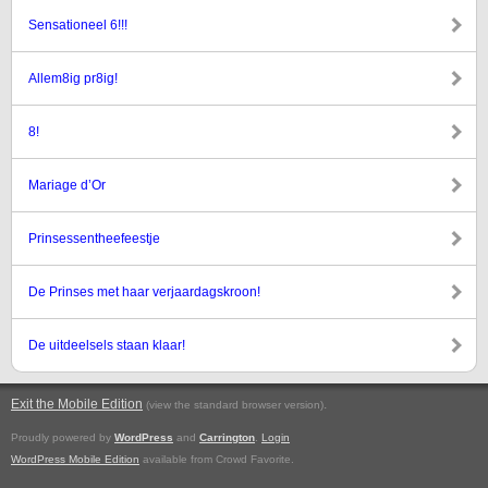
Sensationeel 6!!!
Allem8ig pr8ig!
8!
Mariage d’Or
Prinsessentheefeestje
De Prinses met haar verjaardagskroon!
De uitdeelsels staan klaar!
Exit the Mobile Edition
.
(view the standard browser version)
Proudly powered by
WordPress
and
Carrington
.
Login
WordPress Mobile Edition
available from Crowd Favorite.