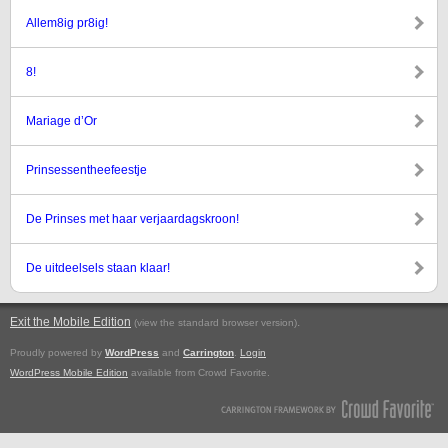
Allem8ig pr8ig!
8!
Mariage d’Or
Prinsessentheefeestje
De Prinses met haar verjaardagskroon!
De uitdeelsels staan klaar!
Exit the Mobile Edition
.
(view the standard browser version)
Proudly powered by
WordPress
and
Carrington
.
Login
WordPress Mobile Edition
available from Crowd Favorite.