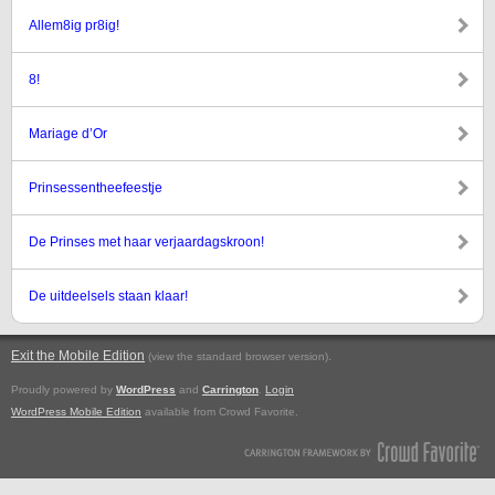
Allem8ig pr8ig!
8!
Mariage d’Or
Prinsessentheefeestje
De Prinses met haar verjaardagskroon!
De uitdeelsels staan klaar!
Exit the Mobile Edition
.
(view the standard browser version)
Proudly powered by
WordPress
and
Carrington
.
Login
WordPress Mobile Edition
available from Crowd Favorite.