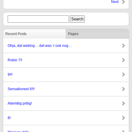
Next
Recent Posts
Pages
Ohja, dat weblog… dat was ‘r ook nog…
Robin 7!!
9!!!
Sensationeel 6!!!
Allem8ig pr8ig!
8!