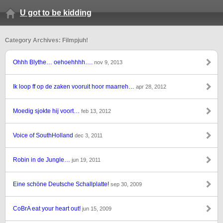
U got to be kidding
Category Archives: Filmpjuh!
Ohhh Blythe… oehoehhhh….
nov 9, 2013
Ik loop ff op de zaken vooruit hoor maarreh…
apr 28, 2012
Moedig sjokte hij voort…
feb 13, 2012
Voice of SouthHolland
dec 3, 2011
Robin in de Jungle…
jun 19, 2011
Eine schöne Deutsche Schallplatte!
sep 30, 2009
CoBrA eat your heart out!
jun 15, 2009