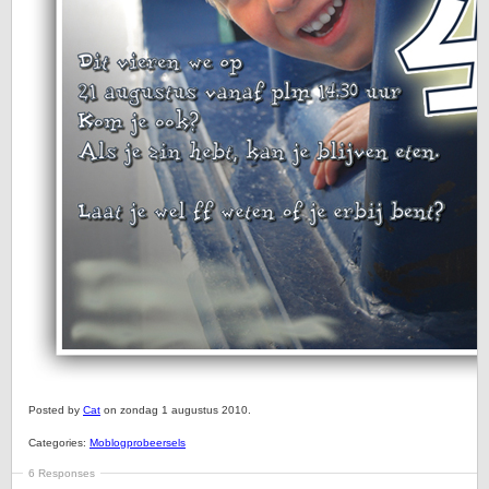
Posted by
Cat
on zondag 1 augustus 2010.
Categories:
Moblogprobeersels
6 Responses