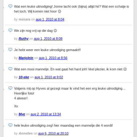
Wat een leuke uitnodiging! Jonne lacht ook (bijna) altijd hè? Wat een schatje is
het toch. Wij komen niet hoor 😉
by
masara
on
aug 1, 2010 at 8:04
We zijn nog vrij op die dag 😉
by
Ruthy
on
aug 1, 2010 at 8:08
Je hebt weer een leuke uitnodiging gemaakt!!
by
Marjolein
on
aug 1, 2010 at 8:56
Wat een mooi mannetje. En wat gaat het hard joh! Veel plezier, ik kom niet 😉
by
10-eke
on
aug 1, 2010 at 9:02
Volgens mij op Hyves al gezegt maar ik vind het een erg leuke uitnodiging…
Heerlijke foto!
4 alweer!
Xx
by
Mye
on
aug 2, 2010 at 13:34
hele leuke uitnodiging zeg! hier maandag een mannetje die 4 wordt!
by
Annelies
on
aug 6, 2010 at 20:10