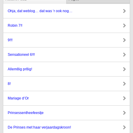
Ohja, dat weblog… dat was ‘r ook nog…
Robin 7!!
9!!!
Sensationeel 6!!!
Allem8ig pr8ig!
8!
Mariage d’Or
Prinsessentheefeestje
De Prinses met haar verjaardagskroon!