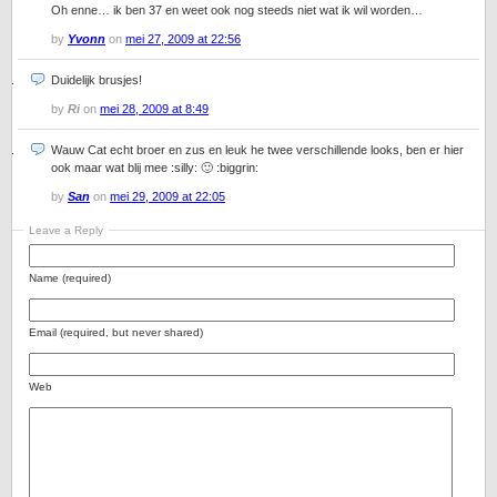
Oh enne… ik ben 37 en weet ook nog steeds niet wat ik wil worden…
by
Yvonn
on
mei 27, 2009 at 22:56
Duidelijk brusjes!
by
Ri
on
mei 28, 2009 at 8:49
Wauw Cat echt broer en zus en leuk he twee verschillende looks, ben er hier
ook maar wat blij mee :silly: 🙂 :biggrin:
by
San
on
mei 29, 2009 at 22:05
Leave a Reply
Name (required)
Email (required, but never shared)
Web