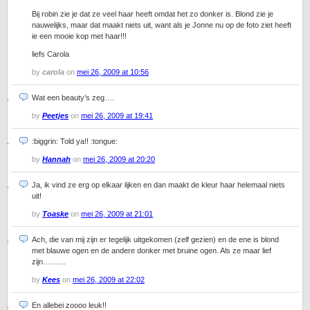
Bij robin zie je dat ze veel haar heeft omdat het zo donker is. Blond zie je
nauwelijks, maar dat maakt niets uit, want als je Jonne nu op de foto ziet heeft
ie een mooie kop met haar!!!
liefs Carola
by
carola
on
mei 26, 2009 at 10:56
Wat een beauty’s zeg….
by
Peetjes
on
mei 26, 2009 at 19:41
:biggrin: Told ya!! :tongue:
by
Hannah
on
mei 26, 2009 at 20:20
Ja, ik vind ze erg op elkaar lijken en dan maakt de kleur haar helemaal niets
uit!
by
Toaske
on
mei 26, 2009 at 21:01
Ach, die van mij zijn er tegelijk uitgekomen (zelf gezien) en de ene is blond
met blauwe ogen en de andere donker met bruine ogen. Als ze maar lief
zijn………
by
Kees
on
mei 26, 2009 at 22:02
En allebei zoooo leuk!!