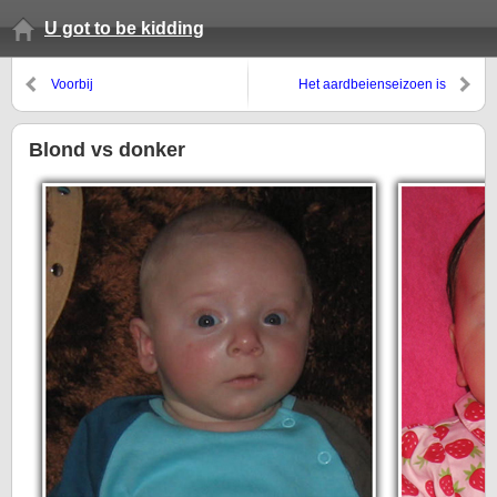
U got to be kidding
Voorbij
Het aardbeienseizoen is
geopend!
Blond vs donker