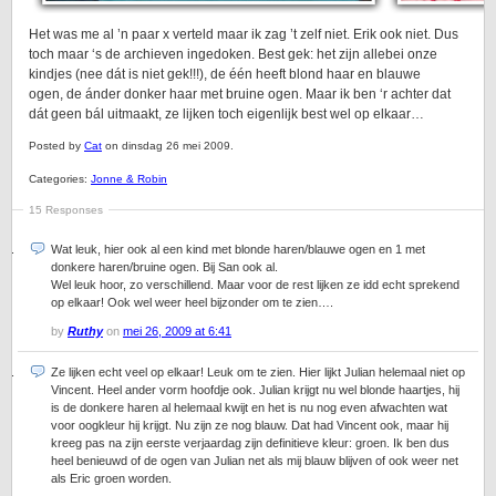
Het was me al ’n paar x verteld maar ik zag ’t zelf niet. Erik ook niet. Dus
toch maar ‘s de archieven ingedoken. Best gek: het zijn allebei onze
kindjes (nee dát is niet gek!!!), de één heeft blond haar en blauwe
ogen, de ánder donker haar met bruine ogen. Maar ik ben ‘r achter dat
dát geen bál uitmaakt, ze lijken toch eigenlijk best wel op elkaar…
Posted by
Cat
on dinsdag 26 mei 2009.
Categories:
Jonne & Robin
15 Responses
Wat leuk, hier ook al een kind met blonde haren/blauwe ogen en 1 met
donkere haren/bruine ogen. Bij San ook al.
Wel leuk hoor, zo verschillend. Maar voor de rest lijken ze idd echt sprekend
op elkaar! Ook wel weer heel bijzonder om te zien….
by
Ruthy
on
mei 26, 2009 at 6:41
Ze lijken echt veel op elkaar! Leuk om te zien. Hier lijkt Julian helemaal niet op
Vincent. Heel ander vorm hoofdje ook. Julian krijgt nu wel blonde haartjes, hij
is de donkere haren al helemaal kwijt en het is nu nog even afwachten wat
voor oogkleur hij krijgt. Nu zijn ze nog blauw. Dat had Vincent ook, maar hij
kreeg pas na zijn eerste verjaardag zijn definitieve kleur: groen. Ik ben dus
heel benieuwd of de ogen van Julian net als mij blauw blijven of ook weer net
als Eric groen worden.