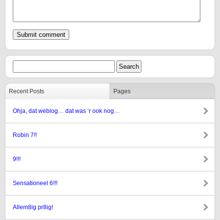
Recent Posts
Pages
Ohja, dat weblog… dat was ‘r ook nog…
Robin 7!!
9!!!
Sensationeel 6!!!
Allem8ig pr8ig!