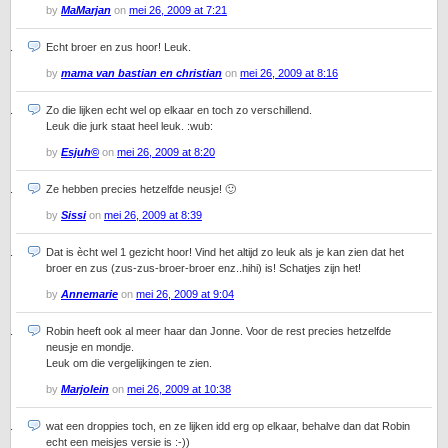
by
MaMarjan
on
mei 26, 2009 at 7:21
Echt broer en zus hoor! Leuk.
by
mama van bastian en christian
on
mei 26, 2009 at 8:16
Zo die lijken echt wel op elkaar en toch zo verschillend.
Leuk die jurk staat heel leuk. :wub:
by
Esjuh©
on
mei 26, 2009 at 8:20
Ze hebben precies hetzelfde neusje! 🙂
by
Sissi
on
mei 26, 2009 at 8:39
Dat is ècht wel 1 gezicht hoor! Vind het altijd zo leuk als je kan zien dat het
broer en zus (zus-zus-broer-broer enz..hihi) is! Schatjes zijn het!
by
Annemarie
on
mei 26, 2009 at 9:04
Robin heeft ook al meer haar dan Jonne. Voor de rest precies hetzelfde
neusje en mondje.
Leuk om die vergelijkingen te zien.
by
Marjolein
on
mei 26, 2009 at 10:38
wat een droppies toch, en ze lijken idd erg op elkaar, behalve dan dat Robin
echt een meisjes versie is :-))