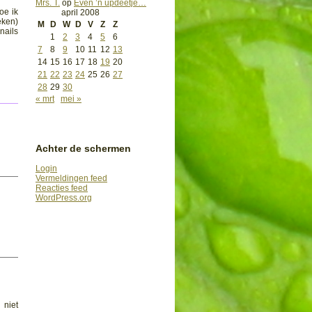
Mrs. T.
op
Even ’n updeetje…
oe ik
april 2008
eken)
M
D
W
D
V
Z
Z
nails
1
2
3
4
5
6
7
8
9
10
11
12
13
14
15
16
17
18
19
20
21
22
23
24
25
26
27
28
29
30
« mrt
mei »
Achter de schermen
Login
Vermeldingen feed
Reacties feed
WordPress.org
 niet