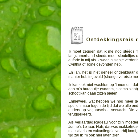
apr
21
Ontdekkingsreis 
Ik moet zeggen dat ik me nog stééds ’
langzamerhand stééds meer sleuteltjes op
euforie in mij als ik weer ’n stapje verder
Cynthia of Toine gevonden heb.
En jah, het is niet geheel ondenkbaar da
manier heb ingevuld (strenge vereiste met 
Ik kan ook niet wáchten op ’t moment da
aan m’n bureautje (waar mijn comp staat) 
schoot kan gaan zitten pielen.
Ennieweej, wat hebben we nog meer ge
spuiten maar tegen de tijd dat we alle o
ouders op verjaarsvisite verwacht. Die z
teruggekeerd.
Als verjaardagscadeau voor zijn moeder
Jonne’s 1e jaar. Nah, dat was makkelijk sc
met salaris en vakantiegeld voorbij komt,
tijd zal ik ‘m ook hier laten zien.