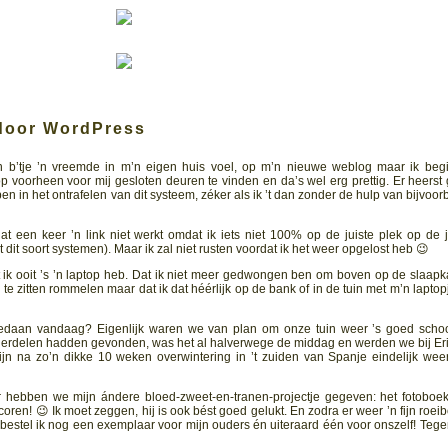
door WordPress
n b’tje ’n vreemde in m’n eigen huis voel, op m’n nieuwe weblog maar ik beg
 voorheen voor mij gesloten deuren te vinden en da’s wel erg prettig. Er heerst 
 ben in het ontrafelen van dit systeem, zéker als ik ’t dan zonder de hulp van bijvoor
t een keer ’n link niet werkt omdat ik iets niet 100% op de juiste plek op de j
dit soort systemen). Maar ik zal niet rusten voordat ik het weer opgelost heb 😉
t ik ooit ’s ’n laptop heb. Dat ik niet meer gedwongen ben om boven op de slaap
te zitten rommelen maar dat ik dat héérlijk op de bank of in de tuin met m’n laptop
daan vandaag? Eigenlijk waren we van plan om onze tuin weer ’s goed scho
nderdelen hadden gevonden, was het al halverwege de middag en werden we bij Eri
ijn na zo’n dikke 10 weken overwintering in ’t zuiden van Spanje eindelijk weer
 hebben we mijn ándere bloed-zweet-en-tranen-projectje gegeven: het fotoboe
oren! 😉 Ik moet zeggen, hij is ook bést goed gelukt. En zodra er weer ’n fijn roeib
 bestel ik nog een exemplaar voor mijn ouders én uiteraard één voor onszelf! Tege