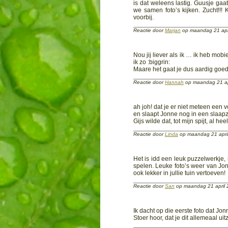
is dat weleens lastig. Guusje gaat
we samen foto’s kijken. Zucht!!!
voorbij.
Reactie door
Marjan
op maandag 21 apr
Nou jij liever als ik … ik heb mob
ik zo :biggrin:
Maare het gaat je dus aardig goed a
Reactie door
Hannah
op maandag 21 ap
ah joh! dat je er niet meteen een 
en slaapt Jonne nog in een slaap
Gijs wilde dat, tot mijn spijt, al he
Reactie door
Linda
op maandag 21 apri
Het is idd een leuk puzzelwerkje,
spelen. Leuke foto’s weer van Jo
ook lekker in jullie tuin vertoeven!
Reactie door
San
op maandag 21 april
Ik dacht op die eerste foto dat Jon
Stoer hoor, dat je dit allemeaal ui