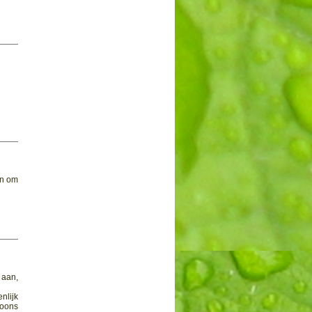
en om
 aan,
nlijk
zoons