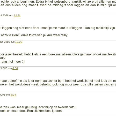
 echter ook al beginnen. Zodra ik het toetsenbord aanklik wil ze erbij zitten en m
 Kan dus alleen nog maar tussen de middag ff snel loggen en dan is mijn tijd a
il 2008 om
13:11
iel loggen nog niet eens door.. moet je me maar is uitleggen.. kan erg makkelijk zijn
f zo te zien! Leuke foto’s van je knul weer :silly:
ril 2008 om
12:28
voor jezelf besteld hebt! Heb je een boek met alleen foto’s gemaakt of ook met tekst
zak?
el lang niet meer 🙁
l 2008 om
8:58
 maar geloof me als je er eenmaal achter bent hoe het werkt is het heel leuk om m
nne en het wordt deze week gelukkig ook nog mooi weer dus jullie zullen vast en 
 2008 om
8:16
ne ziek was, maar gelukkig lacht hij op de tweede foto!
tzoekt en maar doet. Ben stiekem best jaloers!