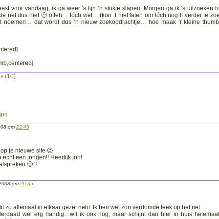
st voor vandaag, ik ga weer ’s fijn ’n stukje slapen. Morgen ga ik ’s uitzoeken h
te net dus niet 🙁 offeh… tóch wel… (kon ’t niet laten om tóch nog ff verder te zo
iet noemen… dat wordt dus ’n nieuw zoekopdrachtje… hoe maak ‘r kleine thumb
ntered]
mb,centered]
s (10)
.jpg
2008 om
22:43
 op je nieuwe site 😉
 echt een jongen!! Heerlijk joh!
fspreken 🙂 ?
l 2008 om
20:35
 dit zo allemaal in elkaar gezet hebt. Ik ben wel zon verdomde leek op het net….
derdaad wel erg handig…wil ik ook nog, maar schijnt dan hier in huis helemaal