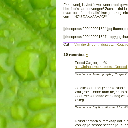
Ennieweej, ik vind ’t wel weer mooi gewee
hier foto’s kan toevoegen! Zucht… dat luk
maar echt “thumbnails” kan je ’t nog n
van… NOU DÁÁÁÁÁÁÁG!!!!
[photopress:200420081584.jpg,thumb,ce
[photopress:200420081587_copy.jpg,thu
Cat in:
Van die díngen... dusss....
|
Reactie
10 reacties
»
Proost Cat, op jou 🙂
http://toine.ermens.net/stuff/proost
Reactie door Toine op vrijdag 25 april 
Gefeliciteerd met je eerste stapjes
Wat groeit Jonne hard he; het is nu
Gaan we komende week nog wat a
x sieg
Reactie door Sigrid op dinsdag 22 apri
Ik vind het toch al reteknap dat je
Zon op-je-schoot-peeceetje is in