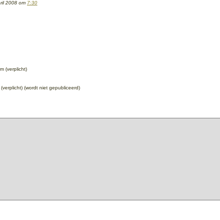
ril 2008 om
7:30
 (verplicht)
 (verplicht) (wordt niet gepubliceerd)