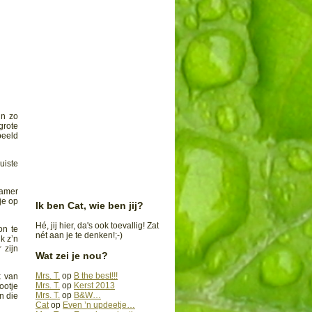
in zo
grote
beeld
uiste
kamer
je op
Ik ben Cat, wie ben jij?
Hé, jij hier, da's ook toevallig! Zat
on te
nét aan je te denken!;-)
k z’n
 zijn
Wat zei je nou?
Mrs. T.
op
B the best!!!
k van
Mrs. T.
op
Kerst 2013
ootje
Mrs. T.
op
B&W…
n die
Cat
op
Even ’n updeetje…