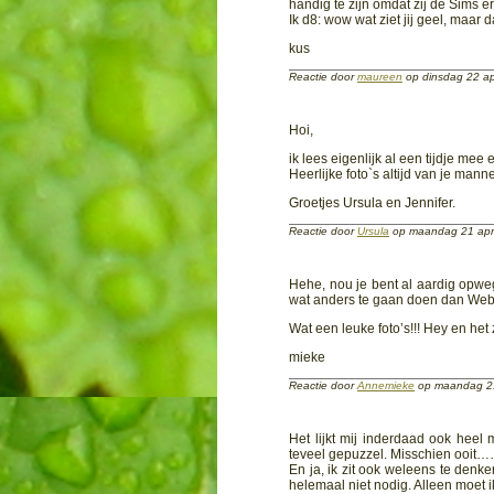
handig te zijn omdat zij de Sims er
Ik d8: wow wat ziet jij geel, maar
kus
Reactie door
maureen
op dinsdag 22 ap
Hoi,
ik lees eigenlijk al een tijdje mee e
Heerlijke foto`s altijd van je manne
Groetjes Ursula en Jennifer.
Reactie door
Ursula
op maandag 21 apr
Hehe, nou je bent al aardig opweg
wat anders te gaan doen dan Weblo
Wat een leuke foto’s!!! Hey en het z
mieke
Reactie door
Annemieke
op maandag 21
Het lijkt mij inderdaad ook heel 
teveel gepuzzel. Misschien ooit
En ja, ik zit ook weleens te denk
helemaal niet nodig. Alleen moet 