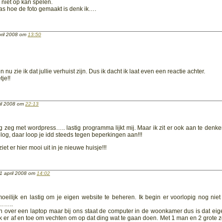
 niet op kan spelen.
 das hoe de foto gemaakt is denk ik….
ril 2008 om
13:50
n nu zie ik dat jullie verhuist zijn. Dus ik dacht ik laat even een reactie achter.
tje!!
il 2008 om
22:13
 zeg met wordpress….. lastig programma lijkt mij. Maar ik zit er ook aan te denk
g, daar loop je idd steeds tegen beperkingen aan!!!
iet er hier mooi uit in je nieuwe huisje!!!
 april 2008 om
14:02
moeilijk en lastig om je eigen website te beheren. Ik begin er voorlopig nog niet
………..
en over een laptop maar bij ons staat de computer in de woonkamer dus is dat eige
ik er af en toe om vechten om op dat ding wat te gaan doen. Met 1 man en 2 grote 