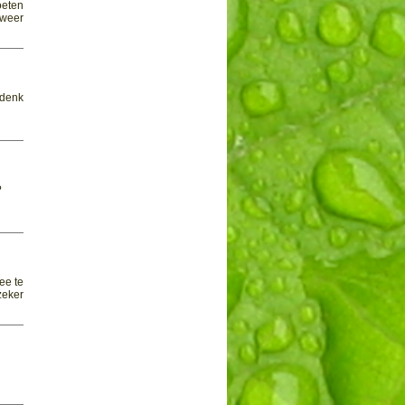
oeten
lweer
 denk
?
ee te
zeker