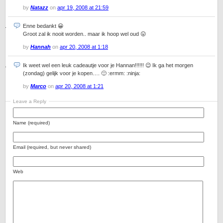
by
Natazz
on
apr 19, 2008 at 21:59
Enne bedankt 😀
Groot zal ik nooit worden.. maar ik hoop wel oud 😛
by
Hannah
on
apr 20, 2008 at 1:18
Ik weet wel een leuk cadeautje voor je Hannan!!!!!! 😉 Ik ga het morgen
(zondag) gelijk voor je kopen…. 🙂 :ermm: :ninja:
by
Marco
on
apr 20, 2008 at 1:21
Leave a Reply
Name (required)
Email (required, but never shared)
Web