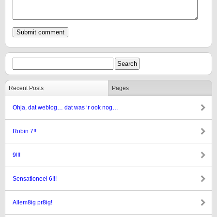
Recent Posts
Pages
Ohja, dat weblog… dat was ‘r ook nog…
Robin 7!!
9!!!
Sensationeel 6!!!
Allem8ig pr8ig!