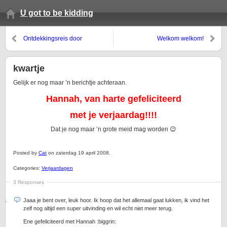
U got to be kidding
Ontdekkingsreis door
Welkom welkom!
WordPress
kwartje
Gelijk er nog maar ’n berichtje achteraan.
Hannah, van harte gefeliciteerd
met je verjaardag!!!!
Dat je nog maar ’n grote meid mag worden 😉
Posted by
Cat
on zaterdag 19 april 2008.
Categories:
Verjaardagen
3 Responses
Jaaa je bent over, leuk hoor. Ik hoop dat het allemaal gaat lukken, ik vind het
zelf nog altijd een super uitvinding en wil echt niet meer terug.
Ene gefeliciteerd met Hannah :biggrin: