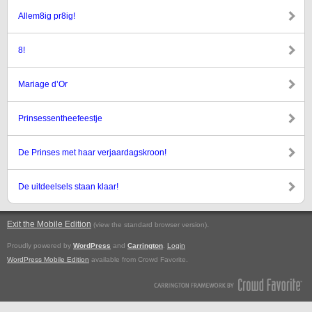
Allem8ig pr8ig!
8!
Mariage d’Or
Prinsessentheefeestje
De Prinses met haar verjaardagskroon!
De uitdeelsels staan klaar!
Exit the Mobile Edition
.
(view the standard browser version)
Proudly powered by
WordPress
and
Carrington
.
Login
WordPress Mobile Edition
available from Crowd Favorite.