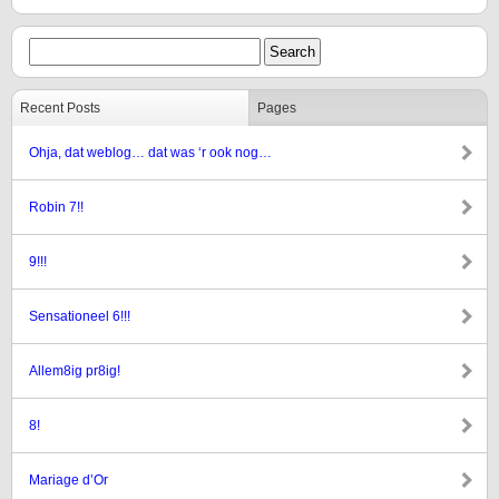
Recent Posts
Pages
Ohja, dat weblog… dat was ‘r ook nog…
Robin 7!!
9!!!
Sensationeel 6!!!
Allem8ig pr8ig!
8!
Mariage d’Or