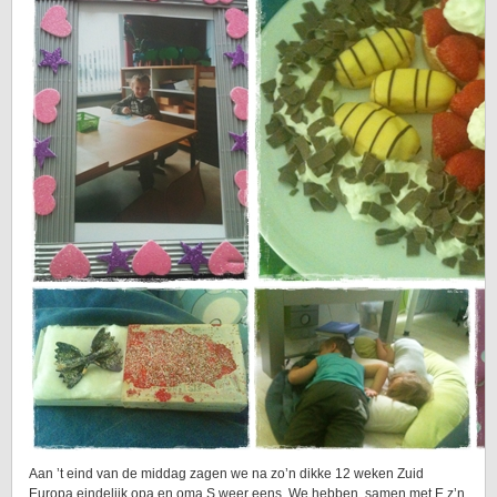
Aan ’t eind van de middag zagen we na zo’n dikke 12 weken Zuid
Europa eindelijk opa en oma S weer eens. We hebben, samen met E z’n