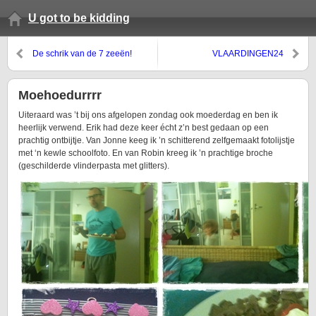
U got to be kidding
De schrik van de 7 zeeën!
VLAARDINGEN24
Moehoedurrrr
Uiteraard was ’t bij ons afgelopen zondag ook moederdag en ben ik
heerlijk verwend. Erik had deze keer écht z’n best gedaan op een
prachtig ontbijtje. Van Jonne keeg ik ’n schitterend zelfgemaakt fotolijstje
met ‘n kewle schoolfoto. En van Robin kreeg ik ’n prachtige broche
(geschilderde vlinderpasta met glitters).