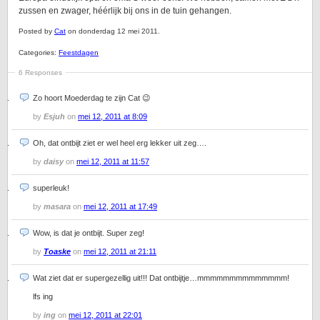
zussen en zwager, héérlijk bij ons in de tuin gehangen.
Posted by
Cat
on donderdag 12 mei 2011.
Categories:
Feestdagen
6 Responses
Zo hoort Moederdag te zijn Cat 😉
by
Esjuh
on
mei 12, 2011 at 8:09
Oh, dat ontbijt ziet er wel heel erg lekker uit zeg….
by
daisy
on
mei 12, 2011 at 11:57
superleuk!
by
masara
on
mei 12, 2011 at 17:49
Wow, is dat je ontbijt. Super zeg!
by
Toaske
on
mei 12, 2011 at 21:11
Wat ziet dat er supergezellig uit!!! Dat ontbijtje…mmmmmmmmmmmmmm!
lfs ing
by
ing
on
mei 12, 2011 at 22:01