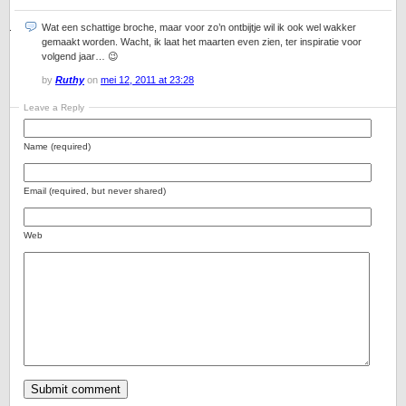
Wat een schattige broche, maar voor zo’n ontbijtje wil ik ook wel wakker
gemaakt worden. Wacht, ik laat het maarten even zien, ter inspiratie voor
volgend jaar… 😉
by
Ruthy
on
mei 12, 2011 at 23:28
Leave a Reply
Name (required)
Email (required, but never shared)
Web