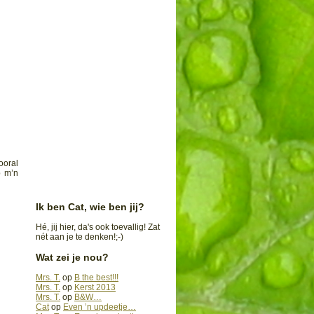
ooral
p m’n
Ik ben Cat, wie ben jij?
Hé, jij hier, da's ook toevallig! Zat
nét aan je te denken!;-)
Wat zei je nou?
Mrs. T.
op
B the best!!!
Mrs. T.
op
Kerst 2013
Mrs. T.
op
B&W…
Cat
op
Even ’n updeetje…