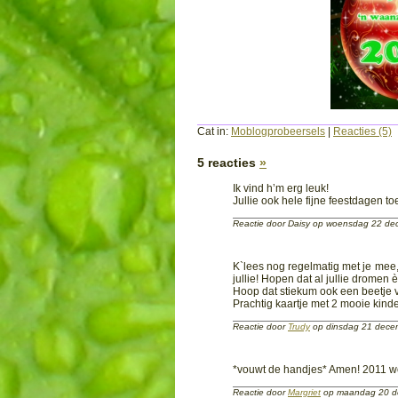
Cat in:
Moblogprobeersels
|
Reacties (5)
5 reacties
»
Ik vind h’m erg leuk!
Jullie ook hele fijne feestdagen t
Reactie door Daisy op woensdag 22 d
K`lees nog regelmatig met je mee,
jullie! Hopen dat al jullie drome
Hoop dat stiekum ook een beetje 
Prachtig kaartje met 2 mooie kinde
Reactie door
Trudy
op dinsdag 21 dec
*vouwt de handjes* Amen! 2011 wo
Reactie door
Margriet
op maandag 20 d