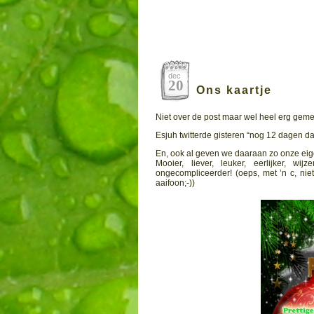
dec
20
Ons kaartje
Niet over de post maar wel heel erg gem
Esjuh twitterde gisteren “nog 12 dagen da
En, ook al geven we daaraan zo onze eige
Mooier, liever, leuker, eerlijker, wij
ongecompliceerder! (oeps, met ’n c, nie
aaifoon;-))