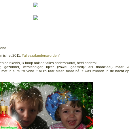
eend.
n is het 2011,
#alleszalandersworden
”
n betekenis, ik hoop ook dat alles anders wordt, héél anders!
zer, gezonder, verstandiger, rijker (zowel geestelijk als financieel) maar v
t met ’n s, muts! vond ’t al zo raar staan maar hé, ’t was midden in de nacht o