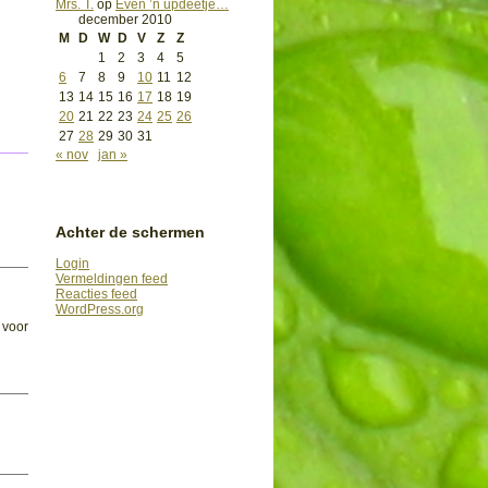
Mrs. T.
op
Even ’n updeetje…
december 2010
M
D
W
D
V
Z
Z
1
2
3
4
5
6
7
8
9
10
11
12
13
14
15
16
17
18
19
20
21
22
23
24
25
26
27
28
29
30
31
« nov
jan »
Achter de schermen
Login
Vermeldingen feed
Reacties feed
WordPress.org
 voor