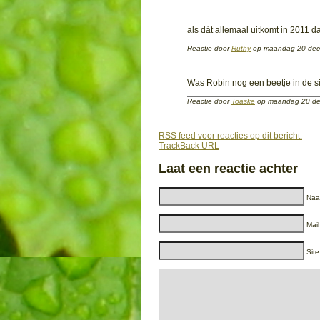
als dát allemaal uitkomt in 2011 dan
Reactie door
Ruthy
op maandag 20 de
Was Robin nog een beetje in de 
Reactie door
Toaske
op maandag 20 d
RSS feed voor reacties op dit bericht.
TrackBack URL
Laat een reactie achter
Naam
Mail
Site