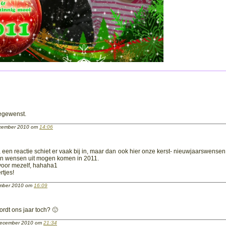
oegewenst.
ecember 2010 om
14:06
 een reactie schiet er vaak bij in, maar dan ook hier onze kerst- nieuwjaarswensen
n èn wensen uit mogen komen in 2011.
voor mezelf, hahaha1
rtjes!
ember 2010 om
16:09
rdt ons jaar toch? 🙂
ecember 2010 om
21:34