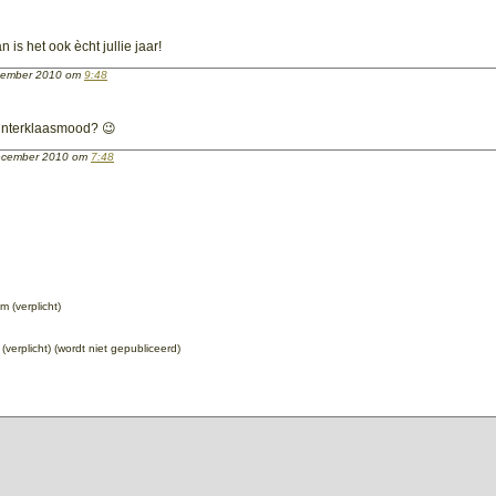
 is het ook ècht jullie jaar!
cember 2010 om
9:48
sinterklaasmood? 😉
ecember 2010 om
7:48
 (verplicht)
 (verplicht) (wordt niet gepubliceerd)