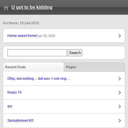
U got to be kidding
Archives: 19 juni 2010
Home sweet home!
jun 19, 2010
Recent Posts
Pages
Ohja, dat weblog… dat was ‘r ook nog…
Robin 7!!
9!!!
Sensationeel 6!!!