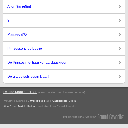
Allem8ig pr8ig!
8!
Mariage d’Or
Prinsessentheefeestje
De Prinses met haar verjaardagskroon!
De uitdeelsels staan klaar!
Exit the Mobile Edition
.
(view the standard browser version)
Proudly powered by
WordPress
and
Carrington
.
Login
WordPress Mobile Edition
available from Crowd Favorite.