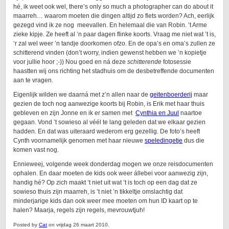
hé, ik weet ook wel, there’s only so much a photographer can do about it
maarreh… waarom moeten die dingen altijd zo flets worden? Ach, eerlijk
gezegd vind ik ze nog meevallen. En helemaal die van Robin. ’t Arme
zieke kipje. Ze heeft al ’n paar dagen flinke koorts. Vraag me niet wat ’t is,
‘r zal wel weer ’n tandje doorkomen ofzo. En de opa’s en oma’s zullen ze
schitterend vinden (don’t worry, indien gewenst hebben we ’n kopietje
voor jullie hoor ;-)) Nou goed en ná deze
schitterende
fotosessie
haastten wij ons richting het stadhuis om de desbetreffende documenten
aan te vragen.
Eigenlijk wilden we daarná met z’n allen naar de
geitenboerderij
maar
gezien de toch nog aanwezige koorts bij Robin, is Erik met haar thuis
gebleven en zijn Jonne en ik er samen met
Cynthia en Juul
naartoe
gegaan. Vond ’t sowieso al véél te lang geleden dat we elkaar gezien
hadden. En dat was uiteraard wederom erg gezellig. De foto’s heeft
Cynth voornamelijk genomen met haar nieuwe
speledingetje
dus die
komen vast nog.
Ennieweej, volgende week donderdag mogen we onze reisdocumenten
ophalen. En daar moeten de kids ook weer állebei voor aanwezig zijn,
handig hé? Op zich maakt ’t niet uit wat ’t is toch op een dag dat ze
sowieso thuis zijn maarreh, is ’t niet ’n tikkeltje omslachtig dat
minderjarige kids dan ook weer mee moeten om hun ID kaart op te
halen? Maarja, regels zijn regels, mevrouwtjuh!
Posted by
Cat
on vrijdag 26 maart 2010.