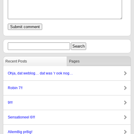
Recent Posts
Pages
Ohja, dat weblog… dat was ‘r ook nog…
Robin 7!!
9!!!
Sensationeel 6!!!
Allem8ig pr8ig!