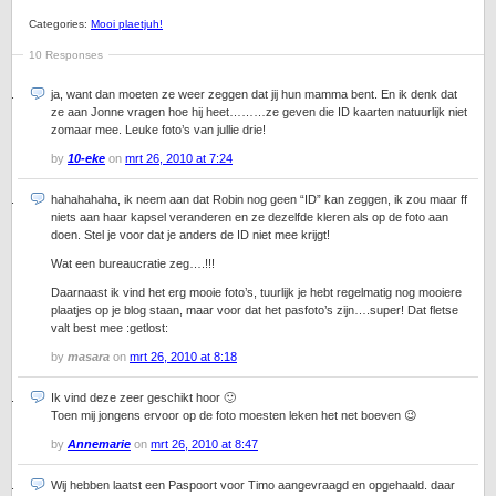
Categories:
Mooi plaetjuh!
10 Responses
ja, want dan moeten ze weer zeggen dat jij hun mamma bent. En ik denk dat
ze aan Jonne vragen hoe hij heet………ze geven die ID kaarten natuurlijk niet
zomaar mee. Leuke foto’s van jullie drie!
by
10-eke
on
mrt 26, 2010 at 7:24
hahahahaha, ik neem aan dat Robin nog geen “ID” kan zeggen, ik zou maar ff
niets aan haar kapsel veranderen en ze dezelfde kleren als op de foto aan
doen. Stel je voor dat je anders de ID niet mee krijgt!
Wat een bureaucratie zeg….!!!
Daarnaast ik vind het erg mooie foto’s, tuurlijk je hebt regelmatig nog mooiere
plaatjes op je blog staan, maar voor dat het pasfoto’s zijn….super! Dat fletse
valt best mee :getlost:
by
masara
on
mrt 26, 2010 at 8:18
Ik vind deze zeer geschikt hoor 🙂
Toen mij jongens ervoor op de foto moesten leken het net boeven 😉
by
Annemarie
on
mrt 26, 2010 at 8:47
Wij hebben laatst een Paspoort voor Timo aangevraagd en opgehaald. daar