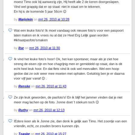
moest Timo ook bij aanwezig zijn, Hij heeft alle 2 de keren doorgeslapen.
Vind wel grappig dat er op staat: niet in staat om te tekenen.
En hij is de komende 5 jaar 56cm 😉
by
Marjolein
on
mrt 26, 2010 at 10:28
Wat een leuke foto’s! Ik moet vandaag ook nieuwe foto’s voor een paspoort
laten maken en ik vrees nu al dat ze Heel Erg Lelijk gaan worden
#ikhaatpasfoto’smaken
by
Ilse
on
mrt 26, 2010 at 11:30
Ik vind het leuke foto’s hoor! Ok, het kan spontaner, maar als je ziet hoe
streng de eisen zijn en hoe chagrijnig men er gemiddeld op staat, dan is dit
echt heel leuk hoor. En dat flets vind ik ook wel meevallen. Wel een hoop
gedoe dat ze ook weer mee moeten met ophalen. Gelukkig ben je er daarna
voor vijf jaar vanaf 😉 .
by
Renske
on
mrt 26, 2010 at 11:43
Ze zijn leuk geworden, de pasfoto’s! En ik blijf het jammer vinden dat je niet
meer mag lachen op de foto. Jonne doet ’t stiekum toch 😉
by
Ruthy
on
mrt 26, 2010 at 12:13
IEdere keer als ik Jonne zie, dan denk ik gelijk aan Timo. Het zoontje van een
vriendin, echt, ze zouden broers kunnen zijn.
by
Toaske
on
mrt 26, 2010 at 15:27