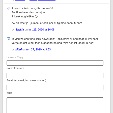
ik vind ze leuk hoor, die pasfoto’s!
Ze lijken beter dan de mijne.
ik keek nog lelijker 😉
ow en weet je.. je moet er een jaar of tig mee doen :S bah!
by
Saskia
on
mrt 26, 2010 at 16:08
Ik vind ze écht heel leuk geworden! Robin krijgt al lang haar. Ik zal nooit
vergeten dat je het toen afgeschoren had. Wat een lef, dacht ik nog!
by
Mimi
on
mrt 27, 2010 at 9:53
Leave a Reply
Name (required)
Email (required, but never shared)
Web