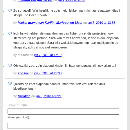
Zo schattig!!!!Wat heerlijk he zo’n meid, lekker warm in haar slaapzak, diep in
slaap!!! Zo kjoet!!!! :wub:
by
Mieke, mama van Karlijn, Marloes* en Liset
on
jan 7, 2010 at 13:55
leuk hè wij hebben de maandromen van fisher price, die projecteert ook
sterretjes op het plafond, Sara kan m zelf aanzetten, ik doe m ook altijd aan
voordat ze gaat slapen. Sara blijft wel altijd gewoon op haar rug liggen in de
slaapzak, ach zal nog wel veranderen.
by
masara
on
jan 7, 2010 at 17:19
Oh wat lief zeg, zo’n slapend kindje. En haar schoentjes zijn ook al zo tof!
by
Toaske
on
jan 7, 2010 at 19:38
*jaloers op zoet slapende dochter* maar wat lief! Wat lief! *en da’s
bloedjeserieus!*
by
Caroline
on
jan 9, 2010 at 0:21
Leave a Reply
Name (required)