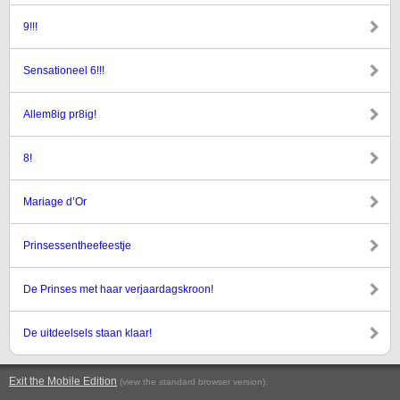
9!!!
Sensationeel 6!!!
Allem8ig pr8ig!
8!
Mariage d’Or
Prinsessentheefeestje
De Prinses met haar verjaardagskroon!
De uitdeelsels staan klaar!
Exit the Mobile Edition
.
(view the standard browser version)