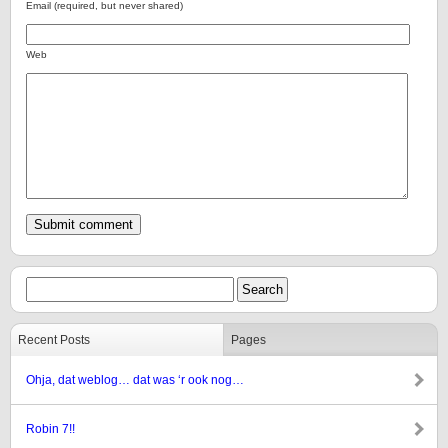
Email (required, but never shared)
Web
Recent Posts
Pages
Ohja, dat weblog… dat was ‘r ook nog…
Robin 7!!