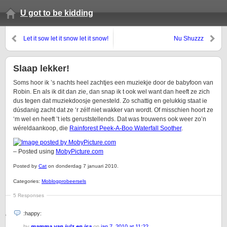
U got to be kidding
Let it sow let it snow let it snow!
Nu Shuzzz
Slaap lekker!
Soms hoor ik ’s nachts heel zachtjes een muziekje door de babyfoon van
Robin. En als ik dit dan zie, dan snap ik t ook wel want dan heeft ze zich
dus tegen dat muziekdoosje genesteld. Zo schattig en gelukkig staat ie
dúsdanig zacht dat ze ‘r zélf niet wakker van wordt. Of misschien hoort ze
‘m wel en heeft ’t iets geruststellends. Dat was trouwens ook weer zo’n
wéreldaankoop, die
Rainforest Peek-A-Boo Waterfall Soother
.
– Posted using
MobyPicture.com
Posted by
Cat
on donderdag 7 januari 2010.
Categories:
Moblogprobeersels
5 Responses
:happy:
by
mamma van julz en isa
on
jan 7, 2010 at 11:22