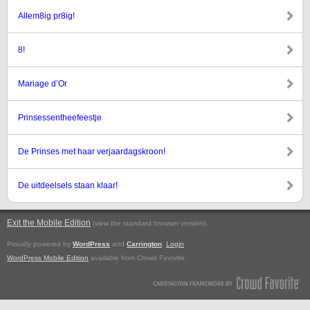
Allem8ig pr8ig!
8!
Mariage d’Or
Prinsessentheefeestje
De Prinses met haar verjaardagskroon!
De uitdeelsels staan klaar!
Exit the Mobile Edition
.
(view the standard browser version)
Proudly powered by
WordPress
and
Carrington
.
Login
WordPress Mobile Edition
available from Crowd Favorite.