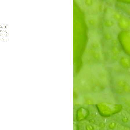
t hij
vroeg
a het
t kan