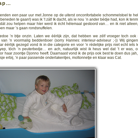
aap…
tenden een paar uur met Jonne op de uiterst onconfortabele schommelstoel te h
eneden te gaan!) was ik ’t zát! Ik dacht, als ie nou ’n ander bédje had, kon ik tenm
dát zou helpen maar híer werd ik écht hélemaal gestoord van… en ik niet alleen,
k ben maar ’s gaan rondsnuffelen.
edoe ’n btje onzin. Laten we éérlijk zijn, dat hebben we zélf vroeger toch ook 
an ’n voormalig beddenboer (sorry Hannes: interieur-adviseur ;-)) Wij ginge
éérlijk gezegd vond ik in die categorie en voor ’n rédelijke prijs niet echt iets l
ep, tóch ’n peuterbedje… en ach, natuurlijk wist ik heus wel dat ’t er was, 
or haar zoontje Djonno heeft. Daarnaast vond ik de prijs ook best te doen dus jah,
sje erbij, ’n paar passende onderlakentjes, moltonnetje en klaar was Cat.