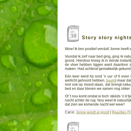
okt
30
Story story nigh
Wow! Ik ben positief verrást! Jonne heeft 
Voordat ik zelf naar bed ging, ging ik natu
grond. Hierdoor kreeg ik in éérste instan
de vloer hebben liggen want daardoor sc
maken. Had achteraf gemakkelijk gekund wa
Eén keer werd hij rond ’n uur of 6 even
wellicht gehoord hebben,
buum
) maar da
rest ook op moest staan, dat brengt natuur
bed en daar bleven we samen nog zéker ‘n 
Of ’t nou komt omdat ie toch stééds ’n b’t
nacht achter de rug. Nou weet ik natuurlij
dat zien we komende nacht wel weer!
Cat in:
Jonne wordt al groot!
|
Reacties (5
okt