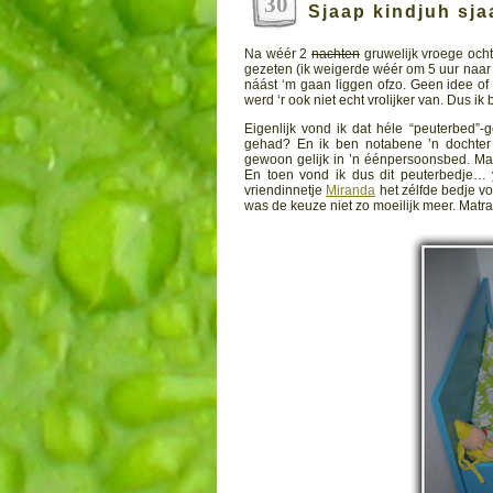
30
Sjaap kindjuh sj
Na wéér 2
nachten
gruwelijk vroege och
gezeten (ik weigerde wéér om 5 uur naar b
náást ‘m gaan liggen ofzo. Geen idee of 
werd ‘r ook niet echt vrolijker van. Dus i
Eigenlijk vond ik dat héle “peuterbed”-g
gehad? En ik ben notabene ’n dochter v
gewoon gelijk in ’n éénpersoonsbed. Maar 
En toen vond ik dus dit peuterbedje… y
vriendinnetje
Miranda
het zélfde bedje vo
was de keuze niet zo moeilijk meer. Matra