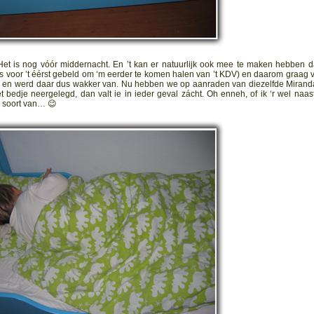
 Het is nog vóór middernacht. En ’t kan er natuurlijk ook mee te maken hebben dá
lfs voor ’t éérst gebeld om ‘m eerder te komen halen van ’t KDV) en daarom graag 
erold en werd daar dus wakker van. Nu hebben we op aanraden van diezelfde Mirand
t bedje neergelegd, dan valt ie in ieder geval zácht. Oh enneh, of ik ‘r wel naas
 soort van… 😉