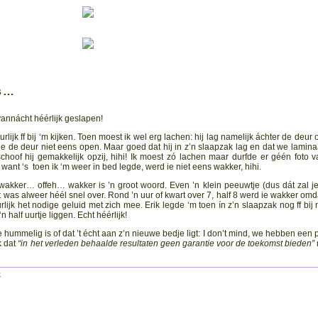
ts…
vannácht héérlijk geslapen!
urlijk ff bij ‘m kijken. Toen moest ik wel erg lachen: hij lag namelijk áchter de deur
tie de deur niet eens open. Maar goed dat hij in z’n slaapzak lag en dat we lamina
hoof hij gemakkelijk opzij, hihi! Ik moest zó lachen maar durfde er géén foto v
nt ‘s toen ik ‘m weer in bed legde, werd ie niet eens wakker, hihi.
 wakker… offeh… wakker is ’n groot woord. Even ’n klein peeuwtje (dus dát zal j
t was alweer héél snel over. Rond ’n uur of kwart over 7, half 8 werd ie wakker omd
lijk het nodige geluid met zich mee. Erik legde ‘m toen ín z’n slaapzak nog ff bij m
half uurtje liggen. Echt héérlijk!
je hummelig is of dat ’t écht aan z’n nieuwe bedje ligt: I don’t mind, we hebben een 
k dat
“in het verleden behaalde resultaten geen garantie voor de toekomst bieden”
)