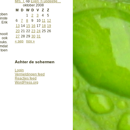
Mrs. T.
op
Even ’n updeetje…
oktober 2008
M
D
W
D
V
Z
Z
ebben
1
2
3
4
5
inste
6
7
8
9
10
11
12
 Erik
13
14
15
16
17
18
19
20
21
22
23
24
25
26
nooit
27
28
29
30
31
n ook
« sep
nov »
euks.
omdat
 toen
Achter de schermen
Login
Vermeldingen feed
Reacties feed
WordPress.org