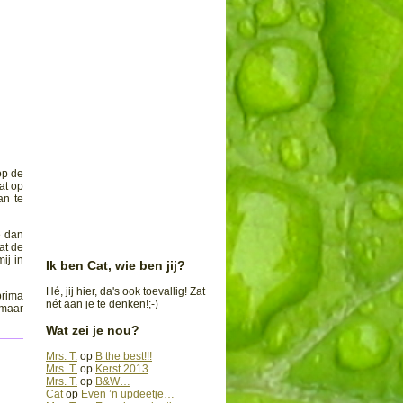
 op de
at op
an te
e dan
at de
ij in
Ik ben Cat, wie ben jij?
Hé, jij hier, da's ook toevallig! Zat
prima
nét aan je te denken!;-)
maar
Wat zei je nou?
Mrs. T.
op
B the best!!!
Mrs. T.
op
Kerst 2013
Mrs. T.
op
B&W…
Cat
op
Even ’n updeetje…