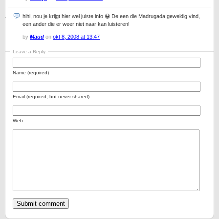
hihi, nou je krijgt hier wel juiste info 😀 De een die Madrugada geweldig vind,
een ander die er weer niet naar kan luisteren!
by
Maud
on
okt 8, 2008 at 13:47
Leave a Reply
Name (required)
Email (required, but never shared)
Web