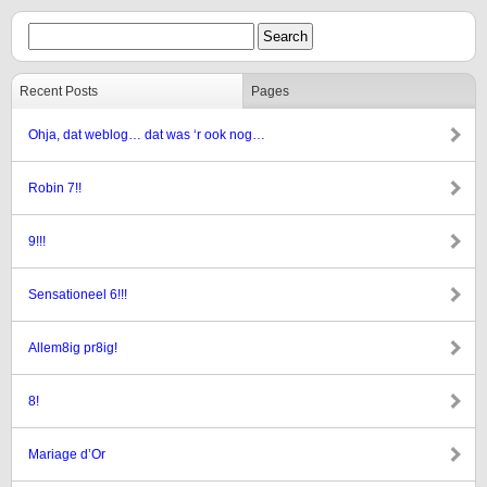
Recent Posts
Pages
Ohja, dat weblog… dat was ‘r ook nog…
Robin 7!!
9!!!
Sensationeel 6!!!
Allem8ig pr8ig!
8!
Mariage d’Or