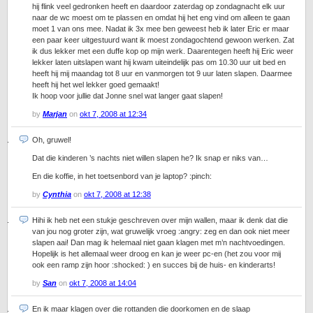
hij flink veel gedronken heeft en daardoor zaterdag op zondagnacht elk uur
naar de wc moest om te plassen en omdat hij het eng vind om alleen te gaan
moet 1 van ons mee. Nadat ik 3x mee ben geweest heb ik later Eric er maar
een paar keer uitgestuurd want ik moest zondagochtend gewoon werken. Zat
ik dus lekker met een duffe kop op mijn werk. Daarentegen heeft hij Eric weer
lekker laten uitslapen want hij kwam uiteindelijk pas om 10.30 uur uit bed en
heeft hij mij maandag tot 8 uur en vanmorgen tot 9 uur laten slapen. Daarmee
heeft hij het wel lekker goed gemaakt!
Ik hoop voor jullie dat Jonne snel wat langer gaat slapen!
by
Marjan
on
okt 7, 2008 at 12:34
Oh, gruwel!
Dat die kinderen ’s nachts niet willen slapen he? Ik snap er niks van…
En die koffie, in het toetsenbord van je laptop? :pinch:
by
Cynthia
on
okt 7, 2008 at 12:38
Hihi ik heb net een stukje geschreven over mijn wallen, maar ik denk dat die
van jou nog groter zijn, wat gruwelijk vroeg :angry: zeg en dan ook niet meer
slapen aai! Dan mag ik helemaal niet gaan klagen met m’n nachtvoedingen.
Hopelijk is het allemaal weer droog en kan je weer pc-en (het zou voor mij
ook een ramp zijn hoor :shocked: ) en succes bij de huis- en kinderarts!
by
San
on
okt 7, 2008 at 14:04
En ik maar klagen over die rottanden die doorkomen en de slaap