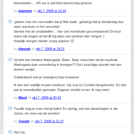
beinvloeden…..4/5 uur is wel heel damnvroeg gewoon.
by
maureen
on
okt 7, 2008 at 14:34
:getlost: kan me voorstellen dat je flink baalt.. gelukkig heb je donderdag dan
weer wat leuks in het verschiet!
Sterkte met de snottebellen… hier ook hoestbuien geconstateerd! De knul
hoest zijn longen uit het lijf (bij wijze van spreken dan :tongue: )
Hopelijk morgen minder vroeg wakker! 😉
by
Hannah
on
okt 7, 2008 at 19:21
Jij hebt een mindere Madrugada. Balen. Maar misschien wil de muzikale
Madrugada daar verandering in brengen?? Da’s prachtige muziek met een
donker randje!
Gefeliciteerd met je zwangerschap trouwens!
Ik ben een redelijk trouwe meelezer. Via Juul en Cynthia hiergekomen. En heb
pas je wentelteefjes gemaakt. Dagmar smulde ervan. Ik nog meer!
by
Maud
on
okt 7, 2008 at 20:42
Tuurlijk mag je even stevig balen! En sjemig, wat een dauwtrapper is die
Jonne, om moe van de worden!
by
Toaske
on
okt 7, 2008 at 21:27
Hai Cat,