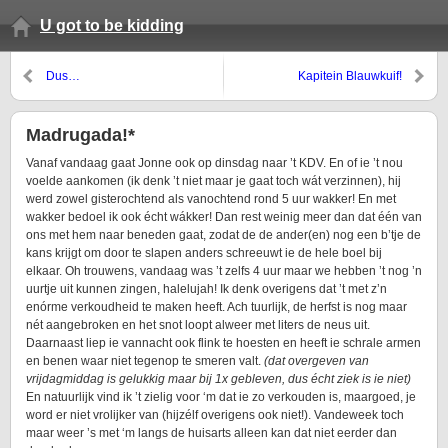
U got to be kidding
Dus…
Kapitein Blauwkuif!
Madrugada!*
Vanaf vandaag gaat Jonne ook op dinsdag naar ’t KDV. En of ie ’t nou
voelde aankomen (ik denk ’t niet maar je gaat toch wát verzinnen), hij
werd zowel gisterochtend als vanochtend rond 5 uur wakker! En met
wakker bedoel ik ook écht wákker! Dan rest weinig meer dan dat één van
ons met hem naar beneden gaat, zodat de de ander(en) nog een b’tje de
kans krijgt om door te slapen anders schreeuwt ie de hele boel bij
elkaar. Oh trouwens, vandaag was ’t zelfs 4 uur maar we hebben ’t nog ’n
uurtje uit kunnen zingen, halelujah! Ik denk overigens dat ’t met z’n
enórme verkoudheid te maken heeft. Ach tuurlijk, de herfst is nog maar
nét aangebroken en het snot loopt alweer met liters de neus uit.
Daarnaast liep ie vannacht ook flink te hoesten en heeft ie schrale armen
en benen waar niet tegenop te smeren valt.
(dat overgeven van
vrijdagmiddag is gelukkig maar bij 1x gebleven, dus écht ziek is ie niet)
En natuurlijk vind ik ’t zielig voor ‘m dat ie zo verkouden is, maargoed, je
word er niet vrolijker van (hijzélf overigens ook niet!). Vandeweek toch
maar weer ’s met ‘m langs de huisarts alleen kan dat niet eerder dan