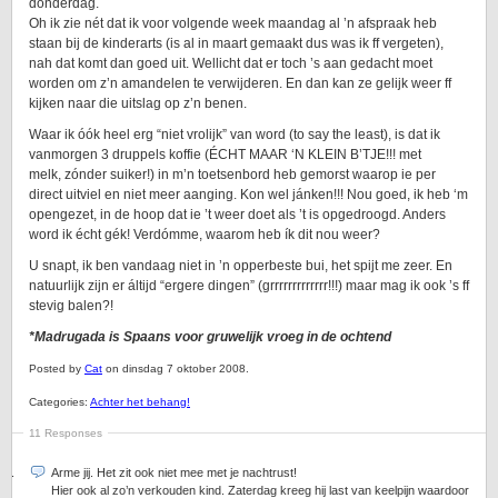
donderdag.
Oh ik zie nét dat ik voor volgende week maandag al ’n afspraak heb
staan bij de kinderarts (is al in maart gemaakt dus was ik ff vergeten),
nah dat komt dan goed uit. Wellicht dat er toch ’s aan gedacht moet
worden om z’n amandelen te verwijderen. En dan kan ze gelijk weer ff
kijken naar die uitslag op z’n benen.
Waar ik óók heel erg “niet vrolijk” van word (to say the least), is dat ik
vanmorgen 3 druppels koffie (ÉCHT MAAR ‘N KLEIN B’TJE!!! met
melk, zónder suiker!) in m’n toetsenbord heb gemorst waarop ie per
direct uitviel en niet meer aanging. Kon wel jánken!!! Nou goed, ik heb ‘m
opengezet, in de hoop dat ie ’t weer doet als ’t is opgedroogd. Anders
word ik écht gék! Verdómme, waarom heb ík dit nou weer?
U snapt, ik ben vandaag niet in ’n opperbeste bui, het spijt me zeer. En
natuurlijk zijn er áltijd “ergere dingen” (grrrrrrrrrrrrr!!!) maar mag ik ook ’s ff
stevig balen?!
*Madrugada is Spaans voor gruwelijk vroeg in de ochtend
Posted by
Cat
on dinsdag 7 oktober 2008.
Categories:
Achter het behang!
11 Responses
Arme jij. Het zit ook niet mee met je nachtrust!
Hier ook al zo’n verkouden kind. Zaterdag kreeg hij last van keelpijn waardoor