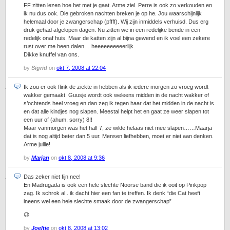
FF zitten lezen hoe het met je gaat. Arme ziel. Perre is ook zo verkouden en
ik nu dus ook. Die gebroken nachten breken je op he. Jou waarschijnlijk
helemaal door je zwangerschap (pffff). Wij zijn inmiddels verhuisd. Dus erg
druk gehad afgelopen dagen. Nu zitten we in een redelijke bende in een
redelijk onaf huis. Maar de katten zijn al bijna gewend en ik voel een zekere
rust over me heen dalen… heeeeeeeeeerlijk.
Dikke knuffel van ons.
by
Sigrid
on
okt 7, 2008 at 22:04
Ik zou er ook flink de ziekte in hebben als ik iedere morgen zo vroeg wordt
wakker gemaakt. Guusje wordt ook weleens midden in de nacht wakker of
s’ochtends heel vroeg en dan zeg ik tegen haar dat het midden in de nacht is
en dat alle kindjes nog slapen. Meestal helpt het en gaat ze weer slapen tot
een uur of (ahum, sorry) 8!!
Maar vanmorgen was het half 7, ze wilde helaas niet mee slapen……Maarja
dat is nog altijd beter dan 5 uur. Mensen liefhebben, moet er niet aan denken.
Arme jullie!
by
Marjan
on
okt 8, 2008 at 9:36
Das zeker niet fijn nee!
En Madrugada is ook een hele slechte Noorse band die ik ooit op Pinkpop
zag. Ik schrok al.. ik dacht hier een fan te treffen. Ik denk “die Cat heeft
ineens wel een hele slechte smaak door de zwangerschap”
😉
by
Joeltje
on
okt 8, 2008 at 13:02