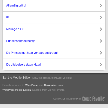
Allem8ig pr8ig!
8!
Mariage d’Or
Prinsessentheefeestje
De Prinses met haar verjaardagskroon!
De uitdeelsels staan klaar!
Exit the Mobile Edition
.
(view the standard browser version)
Proudly powered by
WordPress
and
Carrington
.
Login
WordPress Mobile Edition
available from Crowd Favorite.