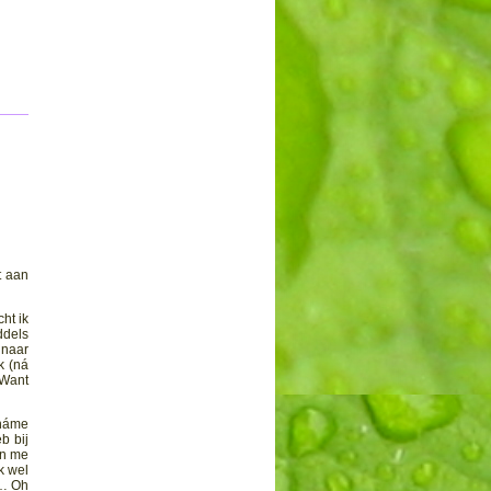
t aan
ht ik
ddels
 naar
k (ná
 Want
 náme
b bij
an me
k wel
s… Oh