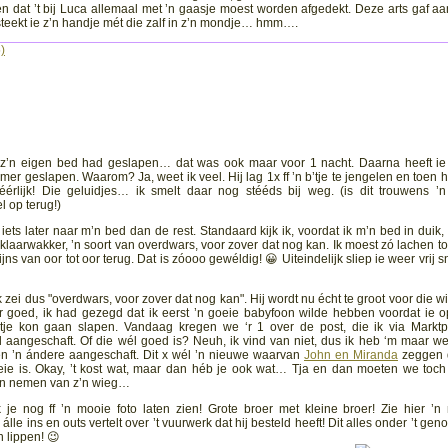
n dat ’t bij Luca allemaal met ’n gaasje moest worden afgedekt. Deze arts gaf aa
 steekt ie z’n handje mét die zalf in z’n mondje… hmm….
)
 z’n eigen bed had geslapen… dat was ook maar voor 1 nacht. Daarna heeft ie
er geslapen. Waarom? Ja, weet ik veel. Hij lag 1x ff ’n b’tje te jengelen en toen h
érlijk! Die geluidjes… ik smelt daar nog stééds bij weg. (is dit trouwens ’
l op terug!)
iets later naar m’n bed dan de rest. Standaard kijk ik, voordat ik m’n bed in duik, a
: klaarwakker, ’n soort van overdwars, voor zover dat nog kan. Ik moest zó lachen to
ns van oor tot oor terug. Dat is zóooo gewéldig! 😀 Uiteindelijk sliep ie weer vrij sn
 zei dus "overdwars, voor zover dat nog kan". Hij wordt nu écht te groot voor die 
goed, ik had gezegd dat ik eerst ’n goeie babyfoon wilde hebben voordat ie o
tje kon gaan slapen. Vandaag kregen we ‘r 1 over de post, die ik via Marktp
aangeschaft. Of die wél goed is? Neuh, ik vind van niet, dus ik heb ‘m maar we
n ’n ándere aangeschaft. Dit x wél ’n nieuwe waarvan
John en Miranda
zeggen d
ie is. Okay, ’t kost wat, maar dan héb je ook wat… Tja en dan moeten we toch
an nemen van z’n wieg…
k je nog ff ’n mooie foto laten zien! Grote broer met kleine broer! Zie hier ’n
le ins en outs vertelt over ’t vuurwerk dat hij besteld heeft! Dit alles onder ’t geno
n lippen! 😉