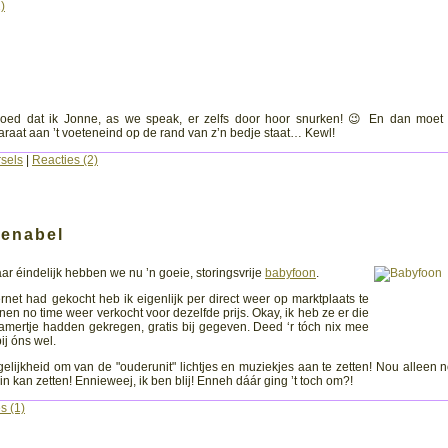
)
oed dat ik Jonne, as we speak, er zelfs door hoor snurken! 😉 En dan moet 
raat aan ’t voeteneind op de rand van z’n bedje staat… Kewl!
sels
|
Reacties (2)
enabel
maar éindelijk hebben we nu ’n goeie, storingsvrije
babyfoon
.
ternet had gekocht heb ik eigenlijk per direct weer op marktplaats te
n no time weer verkocht voor dezelfde prijs. Okay, ik heb ze er die
kamertje hadden gekregen, gratis bij gegeven. Deed ‘r tóch nix mee
ij óns wel.
elijkheid om van de "ouderunit" lichtjes en muziekjes aan te zetten! Nou alleen n
n kan zetten! Ennieweej, ik ben blij! Enneh dáár ging ’t toch om?!
s (1)