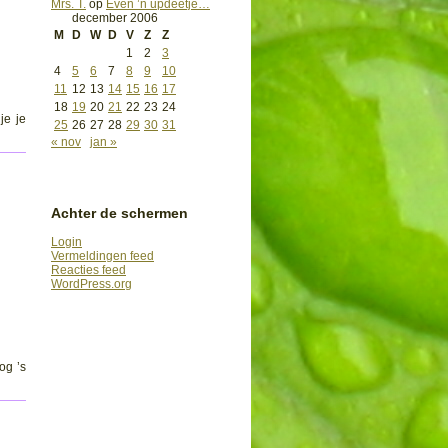
Mrs. T.
op
Even ’n updeetje…
december 2006
M
D
W
D
V
Z
Z
1
2
3
4
5
6
7
8
9
10
11
12
13
14
15
16
17
18
19
20
21
22
23
24
je je
25
26
27
28
29
30
31
« nov
jan »
Achter de schermen
Login
Vermeldingen feed
Reacties feed
WordPress.org
og ’s