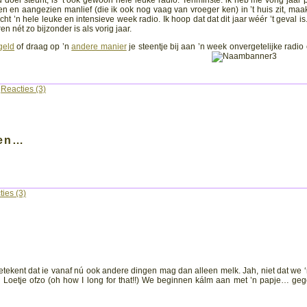
d doel steunt, is ’t ook gewoon héle leuke radio. Tenminste: ik heb me vorig jaar 
 en aangezien manlief (die ik ook nog vaag van vroeger ken) in ’t huis zit, maak 
t ’n hele leuke en intensieve week radio. Ik hoop dat dat dit jaar wéér ’t geval is
 nét zo bijzonder is als vorig jaar.
geld
of draag op ’n
andere manier
je steentje bij aan ’n week onvergetelijke radio 
|
Reacties (3)
len…
ies (3)
ekent dat ie vanaf nú ook andere dingen mag dan alleen melk. Jah, niet dat we 
 Loetje ofzo (oh how I long for that!!) We beginnen kálm aan met ’n papje… ge