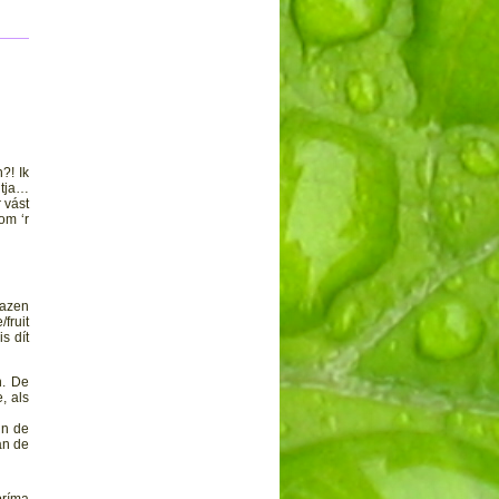
?! Ik
 tja…
 vást
om ‘r
lazen
fruit
s dít
n. De
, als
in de
an de