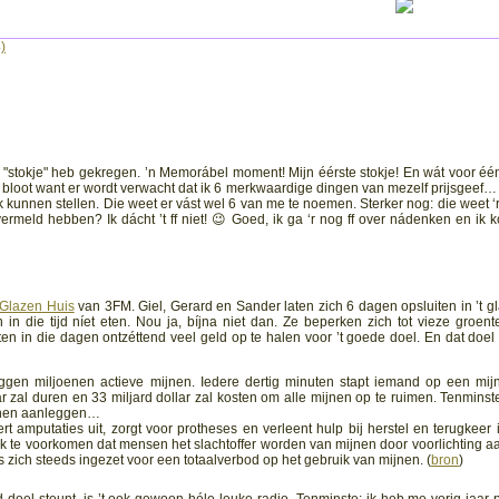
)
"stokje" heb gekregen. ’n Memorábel moment! Mijn éérste stokje! En wát voor één
n bloot want er wordt verwacht dat ik 6 merkwaardige dingen van mezelf prijsgeef…
 kunnen stellen. Die weet er vást wel 6 van me te noemen. Sterker nog: die weet ‘r
ermeld hebben? Ik dácht ’t ff niet! 😉 Goed, ik ga ‘r nog ff over nádenken en ik k
 Glazen Huis
van 3FM. Giel, Gerard en Sander laten zich 6 dagen opsluiten in ’t g
n die tijd níet eten. Nou ja, bíjna niet dan. Ze beperken zich tot vieze groente/
ten in die dagen ontzéttend veel geld op te halen voor ’t goede doel. En dat doel i
iggen miljoenen actieve mijnen. Iedere dertig minuten stapt iemand op een mij
r zal duren en 33 miljard dollar zal kosten om alle mijnen op te ruimen. Tenminste
jnen aanleggen…
t amputaties uit, zorgt voor protheses en verleent hulp bij herstel en terugkeer 
k te voorkomen dat mensen het slachtoffer worden van mijnen door voorlichting a
 zich steeds ingezet voor een totaalverbod op het gebruik van mijnen. (
bron
)
l te veel aan de wapenhandel verdient? Pcs, de "UnaaitmijsteedsinAmerika"!