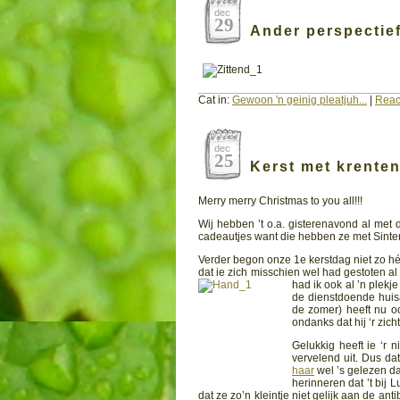
dec
29
Ander perspectie
Cat in:
Gewoon 'n geinig pleatjuh...
|
React
dec
25
Kerst met krente
Merry merry Christmas to you all!!!
Wij hebben ’t o.a. gisterenavond al met
cadeautjes want die hebben ze met Sinterkl
Verder begon onze 1e kerstdag niet zo héé
dat ie zich misschien wel had gestoten al
had ik ook al ’n plek
de dienstdoende huisa
de zomer) heeft nu 
ondanks dat hij ‘r zic
Gelukkig heeft ie ‘r n
vervelend uit. Dus da
haar
wel ’s gelezen dat
herinneren dat ’t bij 
dat ze zo’n kleintje niet gelijk aan de an