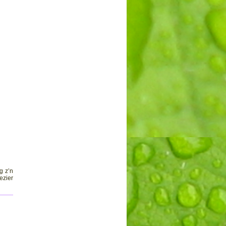
g z’n
ezier