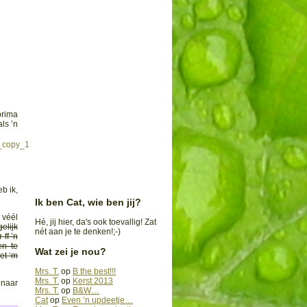
prima
als ’n
b ik,
Ik ben Cat, wie ben jij?
 véél
Hé, jij hier, da's ook toevallig! Zat
elijk
nét aan je te denken!;-)
ff ’n
en te
Wat zei je nou?
et ‘m
Mrs. T.
op
B the best!!!
Mrs. T.
op
Kerst 2013
 naar
Mrs. T.
op
B&W…
Cat
op
Even ’n updeetje…