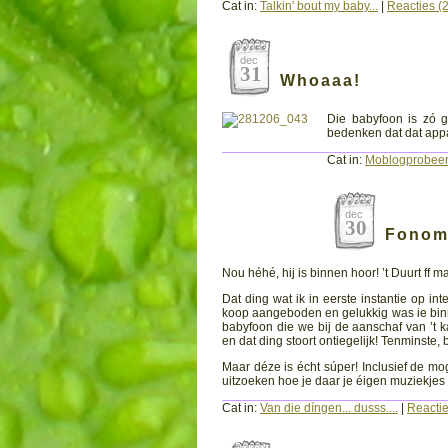
Cat in:
Talkin' bout my baby...
|
Reacties (2
dec
31
Whoaaa!
Die babyfoon is zó g
bedenken dat dat appa
Cat in:
Moblogprobeer
dec
30
Fonom
Nou héhé, hij is binnen hoor! ’t Duurt ff 
Dat ding wat ik in eerste instantie op in
koop aangeboden en gelukkig was ie binne
babyfoon die we bij de aanschaf van ’t 
en dat ding stoort ontiegelijk! Tenminste, b
Maar déze is écht súper! Inclusief de mog
uitzoeken hoe je daar je éigen muziekjes i
Cat in:
Van die díngen... dusss....
|
Reactie