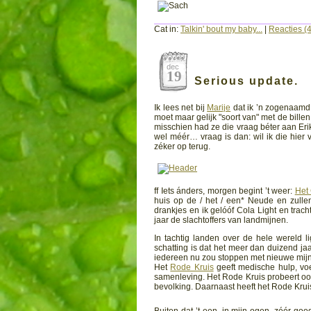
Cat in:
Talkin' bout my baby...
|
Reacties (4
dec
19
Serious update.
Ik lees net bij
Marije
dat ik ’n zogenaamd 
moet maar gelijk "soort van" met de bille
misschien had ze die vraag béter aan Erik
wel méér… vraag is dan: wil ik die hier v
zéker op terug.
ff Iets ánders, morgen begint ’t weer:
Het
huis op de / het / een* Neude en zullen i
drankjes en ik gelóóf Cola Light en trach
jaar de slachtoffers van landmijnen.
In tachtig landen over de hele wereld l
schatting is dat het meer dan duizend jaa
iedereen nu zou stoppen met nieuwe mi
Het
Rode Kruis
geeft medische hulp, voer
samenleving. Het Rode Kruis probeert oo
bevolking. Daarnaast heeft het Rode Kruis
Ohja, en 3x raden welk land zich daar tegen verzét omdat ze maar á