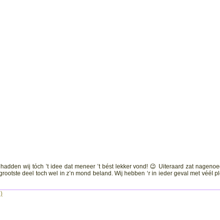
, hadden wij tóch ’t idee dat meneer ’t bést lekker vond! 😉 Uiteraard zat nagenoe
 grootste deel toch wel in z’n mond beland. Wij hebben ‘r in ieder geval met véél pl
)