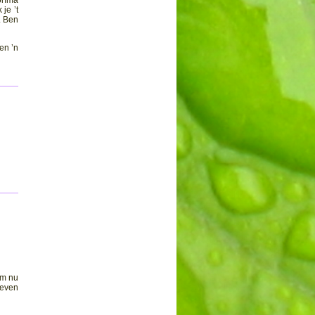
príma
je ’t
. Ben
en ’n
‘m nu
geven