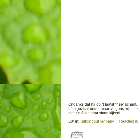
Ondanks dat hij op ’t laatst "nee" schudt
héle gezicht ónder maar volgens mij is ’t
met z’n állen naar staan kijken!
Cat in:
Talkin' bout my baby...
|
Reacties (8