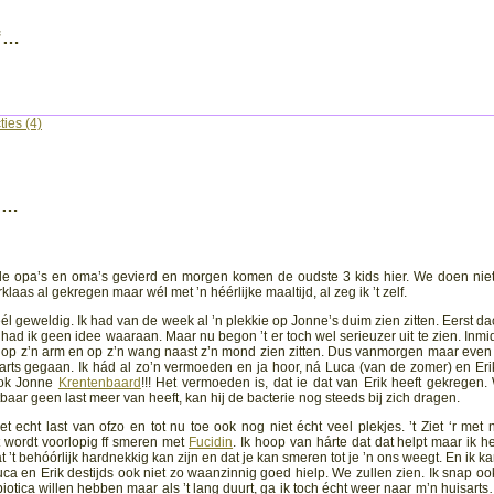
f…
ies (4)
n…
 de opa’s en oma’s gevierd en morgen komen de oudste 3 kids hier. We doen nie
aas al gekregen maar wél met ’n héérlijke maaltijd, al zeg ik ’t zelf.
l geweldig. Ik had van de week al ’n plekkie op Jonne’s duim zien zitten. Eerst dac
 had ik geen idee waaraan. Maar nu begon ’t er toch wel serieuzer uit te zien.
Inmi
je op z’n arm en op z’n wang naast z’n mond zien zitten. Dus vanmorgen maar even
rts gegaan. Ik hád al zo’n vermoeden en ja hoor, ná Luca (van de zomer) en Eri
ook Jonne
Krentenbaard
!!! Het vermoeden is, dat ie dat van Erik heeft gekregen.
htbaar geen last meer van heeft, kan hij de bacterie nog steeds bij zich dragen.
iet echt last van ofzo en tot nu toe ook nog niet écht veel plekjes. ’t Ziet ‘r met
t wordt voorlopig ff smeren met
Fucidin
. Ik hoop van hárte dat dat helpt maar ik he
 ’t behóórlijk hardnekkig kan zijn en dat je kan smeren tot je ’n ons weegt. En ik k
Luca en Erik destijds ook niet zo waanzinnig goed hielp. We zullen zien. Ik snap oo
tibiotica willen hebben maar als ’t lang duurt, ga ik toch écht weer naar m’n huisart