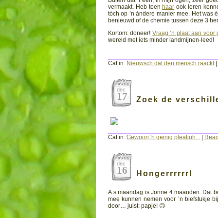
Buiten dat ’t een, in mijn ogen, zéér goe
vermaakt. Heb toen
haar
ook leren kennen
tóch op ’n ándere manier mee. Het was éch
benieuwd of de chemie tussen deze 3 heren
Kortom: doneer!
Vraag ’n plaat aan voor 
wereld met íets minder landmijnen-leed!
*doorhalen wat niet van toepassing is! 😉
Cat in:
Nieuwsch dat den mensch raackt
dec
17
Zoek de verschil
Cat in:
Gewoon 'n geinig pleatjuh...
|
React
dec
16
Hongerrrrrr!
A.s maandag is Jonne 4 maanden. Dat bet
mee kunnen nemen voor ’n biefstukje bij
door… juist: papje! 😉