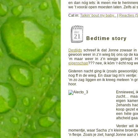
en dan nóg iets: ik meen me te herinnere
we ’t voorál open moesten laten. Zelfs al
Cat in:
Talkin' bout my baby...
|
Reacties (5
dec
21
Bedtime story
Destijds
schreef ik dat Jonne zowaar in
gewoon weer in z’n wieg bij ons op de kam
‘m maar weer in z’n wiegje gelegd. Hé
eigenschap
??? nee, ik kóm ‘r écht nog we
Gisteren nacht ging ik (zoals gewoonlijk) 
nog ff in de wieg. En daar lag m’n ventje
‘m zo zag liggen en ik kreeg meteen ’n grij
hoor.
Ennieweej, ik
zucht… maar 
eigen kamer
2ehands had 
koop gezet e
een héle goe
afscheid ga
Verder wil i
momentje, waar Sacha z’n kleine broertje ál
’n flesje. Zoals je ziet, hangt Jonne aan z’