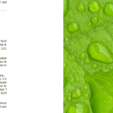
n dat
 tóch
eb ik
n
rare
ltijd
en ik
el in
wieg…
p z’n
laats
er te
at ’t
 écht
 mooi
t van