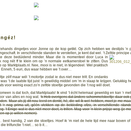
ngéz!
 2ehands dingetjes voor Jonne op de kop getikt.
Op zich hebben we destijds ’n 
geschaft. In verschillende standen te verstellen, je kent dat wel. ’t Zelfde principe 
stte deze bedúidend minder. Maar die is momenteel door
Luca in
jk nog nét ff te klein om op ’n normale eetkamerstoel te zitten. Dus
je op Marktplaats.nl. Nee, mooi is ie niet, in tégendeel. Wel praktisch
r. Enneh, 5 euri, dus waar hébben we ’t over…
ltje zélf maar wél ’t motortje zodat ie dus niet meer trilt. En ondanks
was ’t de laatste tijd juist ’n gewéldig middel om ‘m in slaap te krijgen.
Gelukkig he
 voor weinig exact zo’n zelfde stoeltje gevonden die ’t nog wél doet.
meen is dat toch, dat Marktplaats! Ik vind ’t écht helemaal geweldig en kan ‘r met
oor van alles en nog wat.
‘k Heb overigens dat ándere schommelstoeltje daar ook g
oden.
Maar als jij dit nou leest en denkt, hé, die wil ík wel hebben, moet je me maar 
iet ‘r nog prima uit, géén vlekken op de bekleding ofzo, in verschillende stand
. ’t Enige wat ie dus níet meer doet, is trillen. Mag voor ’n klein prijsje weg (je mo
ten op je willen nemen).
 best handig, 2 van die stoeltjes. Hoef ik ‘m niet de hele tijd mee naar boven of
ie trilfunctie ’t niet… so b it…