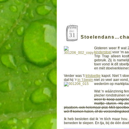
dec
31
Stoelendans…cha
Gisteren weer ff wat
kinderstoel
voor ‘m aan
Trip Trap alleen ko
gebruik. Zij is nameli
toen vond ik dít stoelt
en mét stoelverkleine
Verder was ’t
trilstoeltje
kapot. Niet ’t stoe
dat hij ‘r
in ’t begin
niet zo veel aan vond, 
wederóm op marktplaats
Wat ’n wáánzinnig feno
plezier rondstruinen v
weer te koop aangeb
mailtje sturen. Hij z
plaatsen, ook helemaal plat. Mét speelboog
wél ff komen halen, óf de verzendingskos
Ik heb besloten dat ik ‘m tóch maar hou…
beneden te slepen. En tja, bij de één doet d