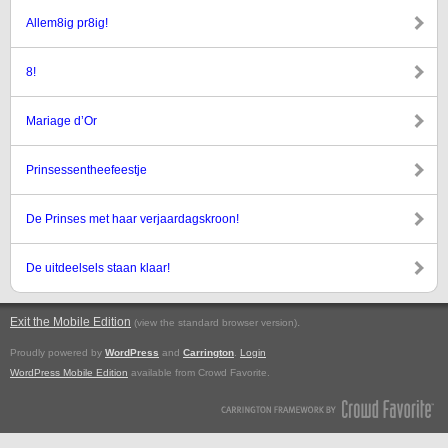
Allem8ig pr8ig!
8!
Mariage d’Or
Prinsessentheefeestje
De Prinses met haar verjaardagskroon!
De uitdeelsels staan klaar!
Exit the Mobile Edition
.
(view the standard browser version)
Proudly powered by
WordPress
and
Carrington
.
Login
WordPress Mobile Edition
available from Crowd Favorite.