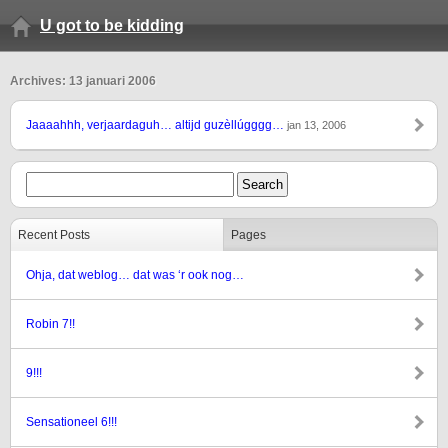
U got to be kidding
Archives: 13 januari 2006
Jaaaahhh, verjaardaguh… altijd guzèllúgggg…
jan 13, 2006
Recent Posts
Pages
Ohja, dat weblog… dat was ‘r ook nog…
Robin 7!!
9!!!
Sensationeel 6!!!