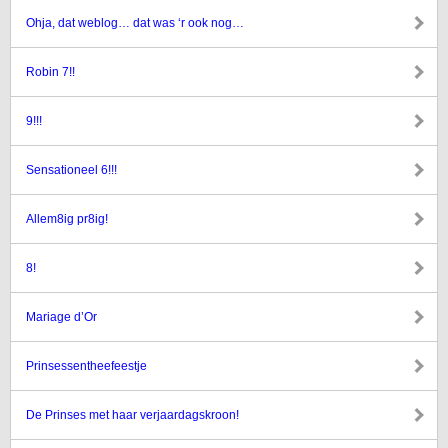
Ohja, dat weblog… dat was ‘r ook nog…
Robin 7!!
9!!!
Sensationeel 6!!!
Allem8ig pr8ig!
8!
Mariage d’Or
Prinsessentheefeestje
De Prinses met haar verjaardagskroon!