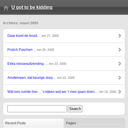
U got to be kidding
Archives: maart 2005
Daar komt de bruid…
mrt 27, 2005
Frolich Paschen…
mrt 25, 2005
Extra nieuwsuitzending….
mrt 23, 2005
Amstelveen, dat keurige dorp…
mrt 22, 2005
Wát een ruimte hier… ’s kijken wat we ‘r mee gaan doen…
mrt 18, 2005
Recent Posts
Pages