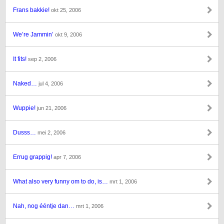
Frans bakkie!
okt 25, 2006
We’re Jammin’
okt 9, 2006
It fits!
sep 2, 2006
Naked…
jul 4, 2006
Wuppie!
jun 21, 2006
Dusss…
mei 2, 2006
Errug grappig!
apr 7, 2006
What also very funny om to do, is…
mrt 1, 2006
Nah, nog ééntje dan…
mrt 1, 2006