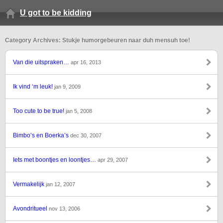
U got to be kidding
Category Archives: Stukje humorgebeuren naar duh mensuh toe!
Van die uitspraken…
apr 16, 2013
Ik vind ‘m leuk!
jan 9, 2009
Too cute to be true!
jan 5, 2008
Bimbo’s en Boerka’s
dec 30, 2007
Iets met boontjes en loontjes…
apr 29, 2007
Vermakelijk
jan 12, 2007
Avondritueel
nov 13, 2006