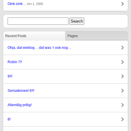
Oink oink…
mrt 1, 2006
Recent Posts
Pages
Ohja, dat weblog… dat was ‘r ook nog…
Robin 7!!
9!!!
Sensationeel 6!!!
Allem8ig pr8ig!
8!