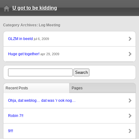
U got to be kidding
Category Archives: Log Meeting
GLZM in beeld
jul 6, 2009
Huge get together!
apr 29, 2009
Recent Posts
Pages
Ohja, dat weblog… dat was ‘r ook nog…
Robin 7!!
9!!!