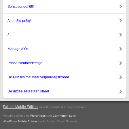
Sensationeel 6!!!
Allem8ig pr8ig!
8!
Mariage d’Or
Prinsessentheefeestje
De Prinses met haar verjaardagskroon!
De uitdeelsels staan klaar!
Exit the Mobile Edition
.
(view the standard browser version)
Proudly powered by
WordPress
and
Carrington
.
Login
WordPress Mobile Edition
available from Crowd Favorite.