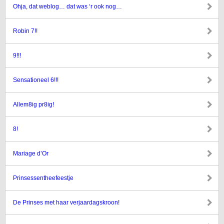
Ohja, dat weblog… dat was ‘r ook nog…
Robin 7!!
9!!!
Sensationeel 6!!!
Allem8ig pr8ig!
8!
Mariage d’Or
Prinsessentheefeestje
De Prinses met haar verjaardagskroon!