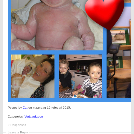
Posted by
Cat
on maandag 16 februari 2015.
Categories:
Verjaardagen
0 Responses
Leave a Reply