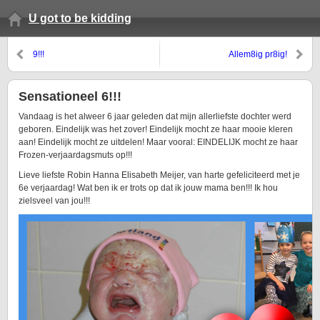
U got to be kidding
9!!!
Allem8ig pr8ig!
Sensationeel 6!!!
Vandaag is het alweer 6 jaar geleden dat mijn allerliefste dochter werd
geboren. Eindelijk was het zover! Eindelijk mocht ze haar mooie kleren
aan! Eindelijk mocht ze uitdelen! Maar vooral: EINDELIJK mocht ze haar
Frozen-verjaardagsmuts op!!!
Lieve liefste Robin Hanna Elisabeth Meijer, van harte gefeliciteerd met je
6e verjaardag! Wat ben ik er trots op dat ik jouw mama ben!!! Ik hou
zielsveel van jou!!!