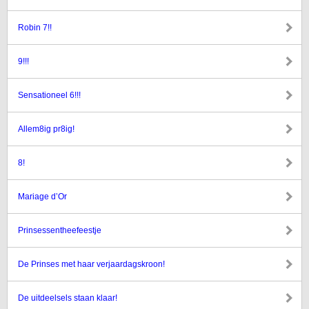
Robin 7!!
9!!!
Sensationeel 6!!!
Allem8ig pr8ig!
8!
Mariage d’Or
Prinsessentheefeestje
De Prinses met haar verjaardagskroon!
De uitdeelsels staan klaar!