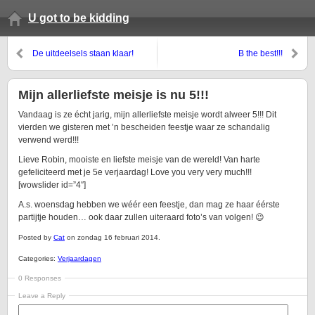
U got to be kidding
De uitdeelsels staan klaar!
B the best!!!
Mijn allerliefste meisje is nu 5!!!
Vandaag is ze écht jarig, mijn allerliefste meisje wordt alweer 5!!! Dit
vierden we gisteren met ’n bescheiden feestje waar ze schandalig
verwend werd!!!
Lieve Robin, mooiste en liefste meisje van de wereld! Van harte
gefeliciteerd met je 5e verjaardag! Love you very very much!!!
[wowslider id=”4″]
A.s. woensdag hebben we wéér een feestje, dan mag ze haar éérste
partijtje houden… ook daar zullen uiteraard foto’s van volgen! 😉
Posted by
Cat
on zondag 16 februari 2014.
Categories:
Verjaardagen
0 Responses
Leave a Reply