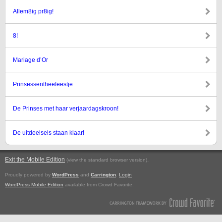
Allem8ig pr8ig!
8!
Mariage d’Or
Prinsessentheefeestje
De Prinses met haar verjaardagskroon!
De uitdeelsels staan klaar!
Exit the Mobile Edition
.
(view the standard browser version)
Proudly powered by
WordPress
and
Carrington
.
Login
WordPress Mobile Edition
available from Crowd Favorite.