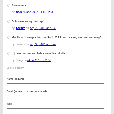
Stoere vent!
by
Mark
on
sep 29, 2011 at 14:03
Ach, weer een grote stap!
by
Toaske
on
sep 29, 2011 at 20:39
Mooi hoor! Hoe gaat het met Robin??? Praat ze veel, wat doet ze graag?
by
masara
on
sep 30, 2011 at 13:47
Hij heet ook wel een hele stoere fiets vind ik.
by
Daisy
on
okt 4, 2011 at 11:56
Leave a Reply
Name (required)
Email (required, but never shared)
Web