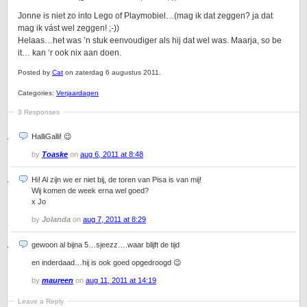
Jonne is niet zo into Lego of Playmobiel…(mag ik dat zeggen? ja dat
mag ik vást wel zeggen! ;-))
Helaas…het was ’n stuk eenvoudiger als hij dat wel was. Maarja, so be
it… kan ‘r ook nix aan doen.
Posted by
Cat
on zaterdag 6 augustus 2011.
Categories:
Verjaardagen
3 Responses
HalliGalli! 😉
by
Toaske
on
aug 6, 2011 at 8:48
Hi! Al zijn we er niet bij, de toren van Pisa is van mij!
Wij komen de week erna wel goed?
x Jo
by
Jolanda
on
aug 7, 2011 at 8:29
gewoon al bijna 5…sjeezz….waar blijft de tijd
en inderdaad…hij is ook goed opgedroogd 😉
by
maureen
on
aug 11, 2011 at 14:19
Leave a Reply