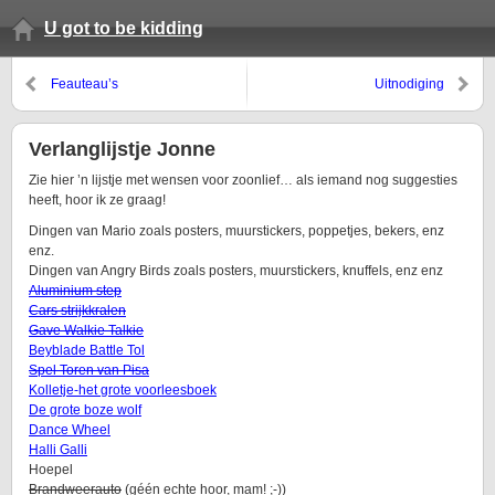
U got to be kidding
Feauteau’s
Uitnodiging
Verlanglijstje Jonne
Zie hier ’n lijstje met wensen voor zoonlief… als iemand nog suggesties
heeft, hoor ik ze graag!
Dingen van Mario zoals posters, muurstickers, poppetjes, bekers, enz
enz.
Dingen van Angry Birds zoals posters, muurstickers, knuffels, enz enz
Aluminium step
Cars strijkkralen
Gave Walkie Talkie
Beyblade Battle Tol
Spel Toren van Pisa
Kolletje-het grote voorleesboek
De grote boze wolf
Dance Wheel
Halli Galli
Hoepel
Brandweerauto
(géén echte hoor, mam! ;-))