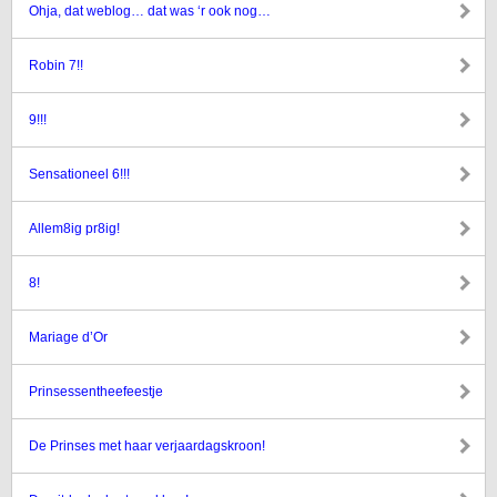
Ohja, dat weblog… dat was ‘r ook nog…
Robin 7!!
9!!!
Sensationeel 6!!!
Allem8ig pr8ig!
8!
Mariage d’Or
Prinsessentheefeestje
De Prinses met haar verjaardagskroon!