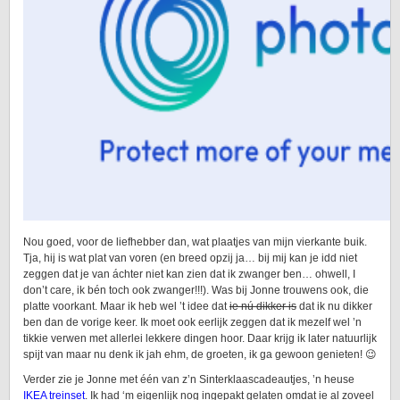
Nou goed, voor de liefhebber dan, wat plaatjes van mijn vierkante buik.
Tja, hij is wat plat van voren (en breed opzij ja… bij mij kan je idd niet
zeggen dat je van áchter niet kan zien dat ik zwanger ben… ohwell, I
don’t care, ik bén toch ook zwanger!!!). Was bij Jonne trouwens ook, die
platte voorkant. Maar ik heb wel ’t idee dat
ie nú dikker is
dat ik nu dikker
ben dan de vorige keer. Ik moet ook eerlijk zeggen dat ik mezelf wel ’n
tikkie verwen met allerlei lekkere dingen hoor. Daar krijg ik later natuurlijk
spijt van maar nu denk ik jah ehm, de groeten, ik ga gewoon genieten! 😉
Verder zie je Jonne met één van z’n Sinterklaascadeautjes, ’n heuse
IKEA treinset
. Ik had ‘m eigenlijk nog ingepakt gelaten omdat ie al zoveel