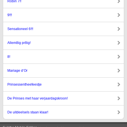
Robin 7!!
9!!!
Sensationeel 6!!!
Allem8ig pr8ig!
8!
Mariage d’Or
Prinsessentheefeestje
De Prinses met haar verjaardagskroon!
De uitdeelsels staan klaar!