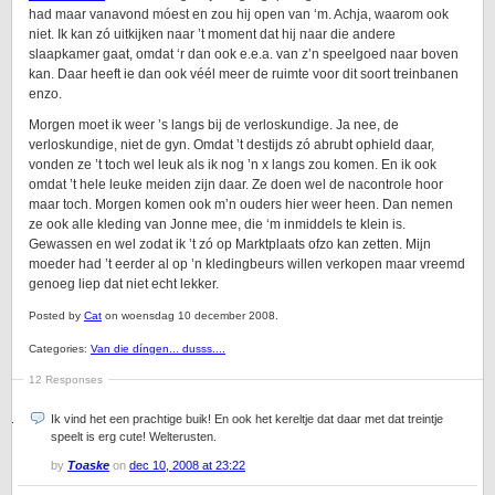
had maar vanavond móest en zou hij open van ‘m. Achja, waarom ook
niet. Ik kan zó uitkijken naar ’t moment dat hij naar die andere
slaapkamer gaat, omdat ‘r dan ook e.e.a. van z’n speelgoed naar boven
kan. Daar heeft ie dan ook véél meer de ruimte voor dit soort treinbanen
enzo.
Morgen moet ik weer ’s langs bij de verloskundige. Ja nee, de
verloskundige, niet de gyn. Omdat ’t destijds zó abrubt ophield daar,
vonden ze ’t toch wel leuk als ik nog ’n x langs zou komen. En ik ook
omdat ’t hele leuke meiden zijn daar. Ze doen wel de nacontrole hoor
maar toch. Morgen komen ook m’n ouders hier weer heen. Dan nemen
ze ook alle kleding van Jonne mee, die ‘m inmiddels te klein is.
Gewassen en wel zodat ik ’t zó op Marktplaats ofzo kan zetten. Mijn
moeder had ’t eerder al op ’n kledingbeurs willen verkopen maar vreemd
genoeg liep dat niet echt lekker.
Posted by
Cat
on woensdag 10 december 2008.
Categories:
Van die díngen... dusss....
12 Responses
Ik vind het een prachtige buik! En ook het kereltje dat daar met dat treintje
speelt is erg cute! Welterusten.
by
Toaske
on
dec 10, 2008 at 23:22