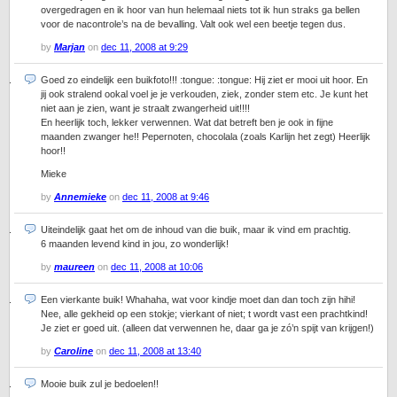
overgedragen en ik hoor van hun helemaal niets tot ik hun straks ga bellen
voor de nacontrole’s na de bevalling. Valt ook wel een beetje tegen dus.
by
Marjan
on
dec 11, 2008 at 9:29
Goed zo eindelijk een buikfoto!!! :tongue: :tongue: Hij ziet er mooi uit hoor. En
jij ook stralend ookal voel je je verkouden, ziek, zonder stem etc. Je kunt het
niet aan je zien, want je straalt zwangerheid uit!!!!
En heerlijk toch, lekker verwennen. Wat dat betreft ben je ook in fijne
maanden zwanger he!! Pepernoten, chocolala (zoals Karlijn het zegt) Heerlijk
hoor!!
Mieke
by
Annemieke
on
dec 11, 2008 at 9:46
Uiteindelijk gaat het om de inhoud van die buik, maar ik vind em prachtig.
6 maanden levend kind in jou, zo wonderlijk!
by
maureen
on
dec 11, 2008 at 10:06
Een vierkante buik! Whahaha, wat voor kindje moet dan dan toch zijn hihi!
Nee, alle gekheid op een stokje; vierkant of niet; t wordt vast een prachtkind!
Je ziet er goed uit. (alleen dat verwennen he, daar ga je zó’n spijt van krijgen!)
by
Caroline
on
dec 11, 2008 at 13:40
Mooie buik zul je bedoelen!!