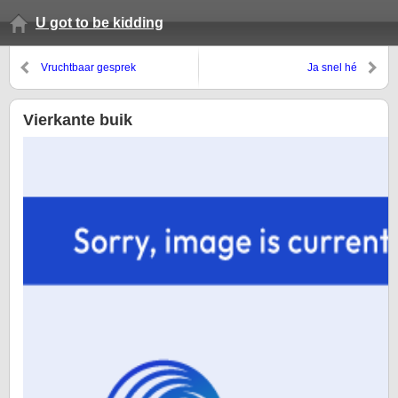
U got to be kidding
Vruchtbaar gesprek
Ja snel hé
Vierkante buik