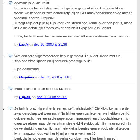
geweldig is ie, die trein!
hier ook een favoriet ding wat met grote regelmaat uit de kast getrokken
wordt. we hebben er zo’n aanvulsetje bij en Gijs maakt ondertussen de meest
vreemde sporen. Erg leuk!
Jij zegt altijd dat je je bij Gijs voor kan stellen hoe Jonne over een jaar is, maar
ik zie de laatste tijd steeds vaker een klein Gijsje terug in Jonne!
Enne, bedankt voor het herinneren aan die balkenende droom :blink: :ermm:
by
Linda
on
dec 10, 2008 at 23:38
Wat een prachtige fotocollage heb je gemaakt. Leuk dat Jonne met z’n
sintkado zit te spelen en jij hebt een prachtige buik.
Fijne donderdag!
by
Marjolein
on
dec 11, 2008 at 8:18
Mooie buik! Die trein hier ook favoriet!
by
Esjuh©
on
dec 11, 2008 at 9:09
Je buik is prachtig en het is een echte “meisjesbuik”! Die kilo’s komen na de
zwangerschap wel weer toch! Nu lekker gaan genieten en we hebben de tijd
ook niet echt mee, eerst die pepernoten, marsepein en chocoladeletters, nu
gaan we alweer naar de kerstkransjes e.d.! Gelukkig zit mijn maag nu echt in
de verdrukking en kan ik maar hele kleine beetjes eten en ook niet al te zoet
ivm maagzuur, dus valt het bij mij al met al wel mee 😉
Leuk dat je nog even naar de verloskundige mag. Hier ben ik nu echt