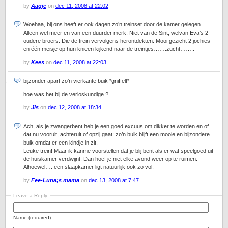
by
Aagje
on
dec 11, 2008 at 22:02
Woehaa, bij ons heeft er ook dagen zo’n treinset door de kamer gelegen.
Alleen wel meer en van een duurder merk. Niet van de Sint, welvan Eva’s 2
oudere broers. Die de trein vervolgens herontdekten. Mooi gezicht 2 jochies
en één meisje op hun knieën kijkend naar de treintjes…….zucht……..
by
Kees
on
dec 11, 2008 at 22:03
bijzonder apart zo’n vierkante buik *gniffelt*
hoe was het bij de verloskundige ?
by
Jis
on
dec 12, 2008 at 18:34
Ach, als je zwangerbent heb je een goed excuus om dikker te worden en of
dat nu vooruit, achteruit of opzij gaat: zo’n buik blijft een mooie en bijzondere
buik omdat er een kindje in zit.
Leuke trein! Maar ik kanme voorstellen dat je blij bent als er wat speelgoed uit
de huiskamer verdwijnt. Dan hoef je niet elke avond weer op te ruimen.
Alhoewel…. een slaapkamer ligt natuurlijk ook zo vol.
by
Fee-Luna;s mama
on
dec 13, 2008 at 7:47
Leave a Reply
Name (required)