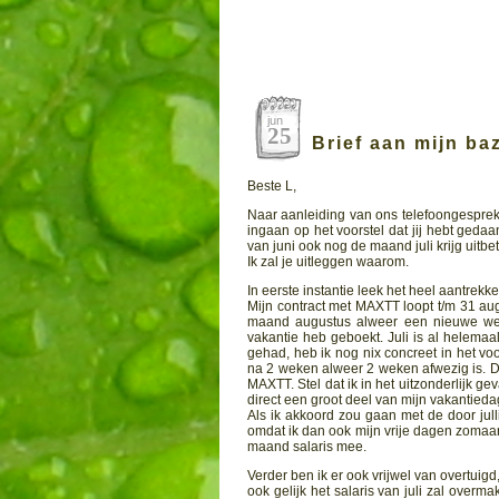
jun
25
Brief aan mijn ba
Beste L,
Naar aanleiding van ons telefoongesprek
ingaan op het voorstel dat jij hebt gedaa
van juni ook nog de maand juli krijg uitb
Ik zal je uitleggen waarom.
In eerste instantie leek het heel aantrekke
Mijn contract met MAXTT loopt t/m 31 aug
maand augustus alweer een nieuwe werk
vakantie heb geboekt. Juli is al helema
gehad, heb ik nog nix concreet in het vo
na 2 weken alweer 2 weken afwezig is. D
MAXTT. Stel dat ik in het uitzonderlijk g
direct een groot deel van mijn vakantieda
Als ik akkoord zou gaan met de door jull
omdat ik dan ook mijn vrije dagen zomaar
maand salaris mee.
Verder ben ik er ook vrijwel van overtuigd, 
ook gelijk het salaris van juli zal overm