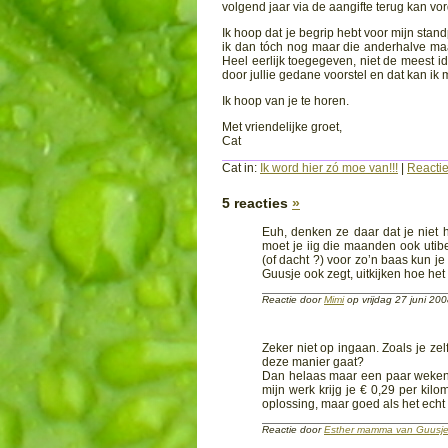
volgend jaar via de aangifte terug kan v
Ik hoop dat je begrip hebt voor mijn sta
ik dan tóch nog maar die anderhalve maa
Heel eerlijk toegegeven, niet de meest id
door jullie gedane voorstel en dat kan ik
Ik hoop van je te horen.
Met vriendelijke groet,
Cat
Cat in:
Ik word hier zó moe van!!!
|
Reactie
5 reacties
»
Euh, denken ze daar dat je niet 
moet je iig die maanden ook utibet
(of dacht ?) voor zo’n baas kun 
Guusje ook zegt, uitkijken hoe het 
Reactie door
Mimi
op vrijdag 27 juni 2
Zeker niet op ingaan. Zoals je zelf
deze manier gaat?
Dan helaas maar een paar weken n
mijn werk krijg je € 0,29 per kilo
oplossing, maar goed als het echt n
Reactie door
Esther mamma van Guusj