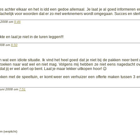
jes achter elkaar en het is idd een gedoe allemaal. Je laat je al goed informeren en 
 belachelijk voor woorden dat er zo met werknemers wordt omgegaan. Succes en ster
i 2008 om
9:46
e en laat je niet in de luren leggen!!!
2008 om
8:50
wat een idiote situatie. Ik vind het heel goed dat je niet bij de pakken neer bent
n zoeken naar wat wel en niet mag. Volgens mij hebben ze niet eens nagedacht ov
at jij er wel alert op bent. Laat je maar lekker uitkopen hoor! 😉
kken met de speeltuin, er komt weer een verhuizer een offerte maken tussen 3 
juni 2008 om
7:51
 (verplicht)