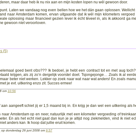
orderen, maar daar heb ik nu nix aan en mijn kosten lopen nu wél gewoon door.
ndpunt. Laten we vandaag nog even bellen hoe we het dán gaan oplossen. Wellicht
nd naar Amsterdam komen, ervan uitgaande dat ik wél mijn kilometers vergoed k
eale oplossing maar financieel gezien lever ik écht téveel in, als ik akkoord ga me
 me gewoon níet veroorloven.
s (5)
helemaal goed bent ofzo??? Ik bedoel, je hebt een contract tot en met aug toch
aald krijgen, als zij zo’n dergelijk voorstel doet. Tsjongejonge… Zoals ik al eerde
je maar beter niet werken. Lekker op zoek naar wat naar wat anders! En zoals mam
met je evt. uitkering enzo zit. Succes ermee!
008 om
10:56
 aan aangeeft schiet jij er 1,5 maand bij in. En krijg je dan wel een uitkering als h
aar Amsterdam op en neer, natuurlijk met een kilometer vergoeding of treinkaar
meter. En als het echt niet gaat dan kun je je altijd nog ziekmelden, vind ik niet ec
iet anders kan. Ik hoop dat jullie eruit komen.
e
op donderdag 26 juni 2008 om
9:57