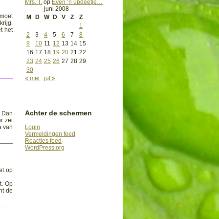
Mrs. T.
op
Even ’n updeetje…
juni 2008
 moet
M
D
W
D
V
Z
Z
rijg.
1
t het
2
3
4
5
6
7
8
9
10
11
12
13
14
15
16
17
18
19
20
21
22
23
24
25
26
27
28
29
30
« mei
jul »
Achter de schermen
? Dan
r zei
Login
a van
Vermeldingen feed
Reacties feed
WordPress.org
et op
t. Op
ht de