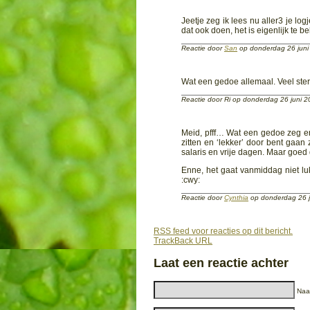
Jeetje zeg ik lees nu aller3 je log
dat ook doen, het is eigenlijk te
Reactie door
San
op donderdag 26 jun
Wat een gedoe allemaal. Veel sterkt
Reactie door Ri op donderdag 26 juni 
Meid, pfff… Wat een gedoe zeg en 
zitten en ‘lekker’ door bent gaa
salaris en vrije dagen. Maar goed d
Enne, het gaat vanmiddag niet lu
:cwy:
Reactie door
Cynthia
op donderdag 26 
RSS feed voor reacties op dit bericht.
TrackBack URL
Laat een reactie achter
Naam