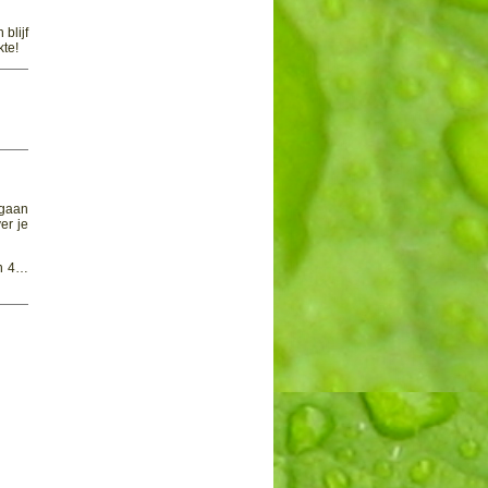
blijf
kte!
 gaan
er je
en 4…