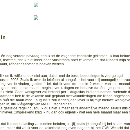
zin
 én nog verdere navraag ben ik tot de volgende conclusie gekomen. Ik kan helaas
n, teweten, dat ik niet meer naar Amsterdam hoef te komen en dat ik naast mijn sa
etaald, zonder daarvoor te hoeven werken.
lijk en ik twijfel er ook niet aan, dat dit met de beste bedoelingen is voorgelegd.
ustus 2008. Zoals ik over de telefoon al aangaf, is het voor mij onmogelijk om vo
gever te vinden, gezien ’t feit dat ik voor de laatste 2 weken van die maan
al geen optie, deze maand begint over 4 dagen en behalve dat éne gesprek dat i
oruitzicht. Geen werkgever zal iemand per 1 augustus in dienst nemen, wetende da
aarnaast heb ik de vakantie ook gepland met vakantiedagen die ik heb opgespaar
eval wél die baan voor 1 augustus zou vinden, dan lever ik bij mijn nieuwe werkgeve
gen in, die ik éigenlijk van MAXTT tegoed heb.
ie gestelde regeling, zou ik dus niet 1 maar zelfs anderhálve maand salaris misl
 inlever. Omgerekend krijg ik nu dan ook eigenlijk niet een héle maand maar een 
dat ik meer belasting zal moeten betalen, als jij, zoals je aangaf, bij het salaris van
aken, maar dát zal ik voor de zekerheid nog even nagaan bij het CWI. Wellicht dat i