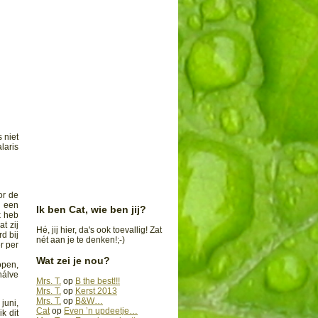
 niet
laris
or de
d een
Ik ben Cat, wie ben jij?
k heb
t zij
Hé, jij hier, da's ook toevallig! Zat
d bij
nét aan je te denken!;-)
r per
Wat zei je nou?
open,
hálve
Mrs. T.
op
B the best!!!
Mrs. T.
op
Kerst 2013
Mrs. T.
op
B&W…
 juni,
Cat
op
Even ’n updeetje…
k dit