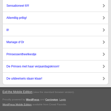
Sensationeel 6!!!
Allem8ig pr8ig!
8!
Mariage d’Or
Prinsessentheefeestje
De Prinses met haar verjaardagskroon!
De uitdeelsels staan klaar!
Exit the Mobile Edition
.
(view the standard browser version)
Proudly powered by
WordPress
and
Carrington
.
Login
WordPress Mobile Edition
available from Crowd Favorite.