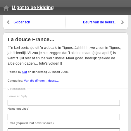
U got to be kidding
Skiberisch
Beurs van de beurs…
La douce France…
ff ’n kort berichtje uit ’n webcafe in Tignes. Jahhhhh, we zitten in Tignes,
jah! Heerlijk! Al zou je niet zeggen dat ’t al eind maart (bijna april!!) is
want ’t lijkt hier af en toe wel Siberie! Maar goed, heerlijk geskied de
afgelopen dagen… foto’s volgen!!!
Posted by
Cat
on donderdag 30 maart 2006.
Categories:
Van die díngen... dusss....
0 Responses
Leave a Reply
Name (required)
Email (required, but never shared)