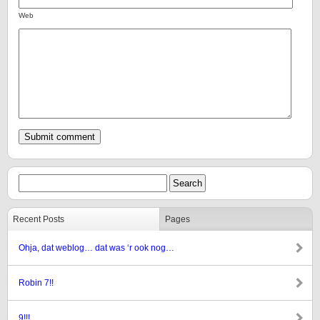
Web
Recent Posts
Pages
Ohja, dat weblog… dat was ‘r ook nog…
Robin 7!!
9!!!