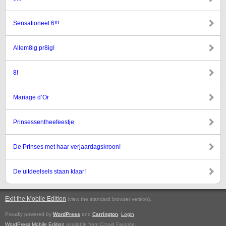
Sensationeel 6!!!
Allem8ig pr8ig!
8!
Mariage d’Or
Prinsessentheefeestje
De Prinses met haar verjaardagskroon!
De uitdeelsels staan klaar!
Exit the Mobile Edition
.
(view the standard browser version)
Proudly powered by
WordPress
and
Carrington
.
Login
WordPress Mobile Edition
available from Crowd Favorite.